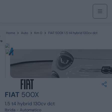
Acquista
Home
Auto
Km 0
FIAT 500X 1.5 t4 hybrid 130cv dct
m
ro
Azienda
Servizi
Marchi
FIAT
500X
Fiat
1.5 t4 hybrid 130cv dct
Ibrida -
Automatico