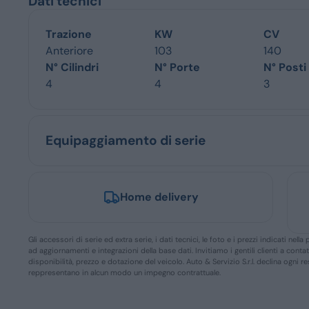
Dati tecnici
Trazione
KW
CV
Anteriore
103
140
N° Cilindri
N° Porte
N° Posti
4
4
3
Equipaggiamento di serie
Home delivery
Gli accessori di serie ed extra serie, i dati tecnici, le foto e i prezzi indicati n
ad aggiornamenti e integrazioni della base dati. Invitiamo i gentili clienti a conta
disponibilità, prezzo e dotazione del veicolo. Auto & Servizio S.r.l. declina ogni 
reppresentano in alcun modo un impegno contrattuale.