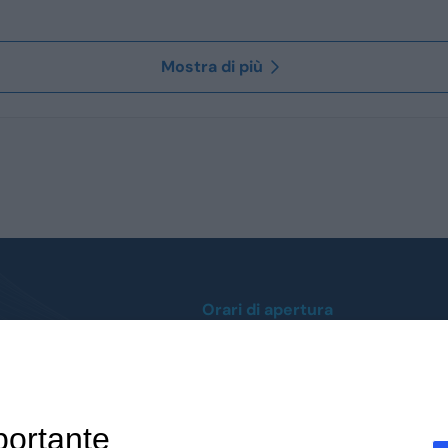
Mostra di più
Orari di apertura
Lunedì / Venerdì
0
dalle ore 9:00 alle 12:30
dalle 14:30 alle 19:00
 412112
Sabato
dalle ore 9:00 alle 12:30
portante
dalle 14:30 alle 19:00