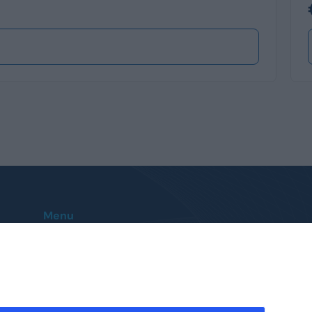
Menu
Home
Le nostre sedi
Auto
Contatti
Veicoli Commerciali
FAQ
Promozioni
Troviamo l’auto per te