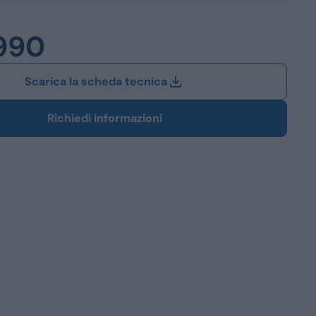
Station Wagon
990
SUV
iali
Scarica la scheda tecnica
Richiedi informazioni