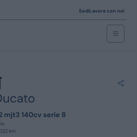
Sedi
Lavora con noi
Berlina
 i € 25.000
Ducato
Coupé/cabrio
 i € 35.000
2 mjt3 140cv serie 8
0
Monovolume
le
.022 km