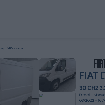
mjt3 140cv serie 8
Marchi
Prezzo
Fino a € 15.000
Fiat
Tra i € 15.000 e
Jeep
FIAT
Tra i € 25.000 e
Alfa Romeo
30 CH2 2.
Sopra i € 35.00
Dacia
Diesel -
Manua
Renault
Tipo
03/2022 - 107