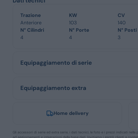
Dati tecnici
Trazione
KW
CV
Anteriore
103
140
N° Cilindri
N° Porte
N° Posti
4
4
3
Equipaggiamento di serie
Equipaggiamento extra
Home delivery
Gli accessori di serie ed extra serie, i dati tecnici, le foto e i prezzi indicati n
ad aggiornamenti e integrazioni della base dati. Invitiamo i gentili clienti a conta