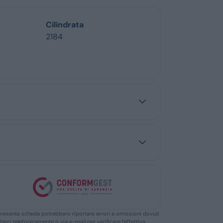
Cilindrata
2184
ella presente scheda potrebbero riportare errori e omissioni dovuti
ttarci telefonicamente o via e-mail per verificare l’effettiva