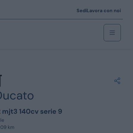
Sedi
Lavora con noi
Berlina
 i € 25.000
Ducato
Coupé/cabrio
 i € 35.000
2 mjt3 140cv serie 9
0
Monovolume
le
209 km