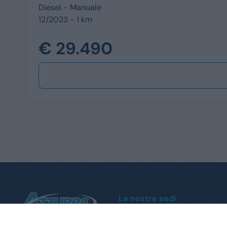
Diesel -
Manuale
12/2023 - 1 km
€ 29.490
Le nostre sedi
Moncalieri
Corso Trieste, 140 - Tel.
011 1951004