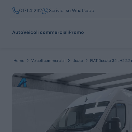
0171 412112
Scrivici su Whatsapp
Auto
Veicoli commerciali
Promo
Home
Veicoli commerciali
Usato
FIAT Ducato 35 LH2 2.2 
Acquista
Azienda