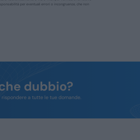
responsabilità per eventuali errori o incongruenze, che non
lche dubbio?
 rispondere a tutte le tue domande.