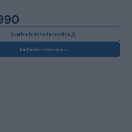
Station Wagon
990
SUV
iali
Scarica la scheda tecnica
Richiedi informazioni