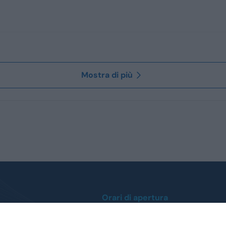
Mostra di più
Orari di apertura
Lunedì / Venerdì
0
dalle ore 9:00 alle 12:30