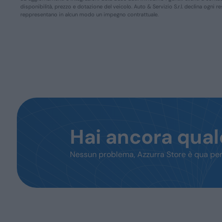
disponibilità, prezzo e dotazione del veicolo. Auto & Servizio S.r.l. declina ogni 
reppresentano in alcun modo un impegno contrattuale.
Hai ancora qua
Nessun problema, Azzurra Store è qua per