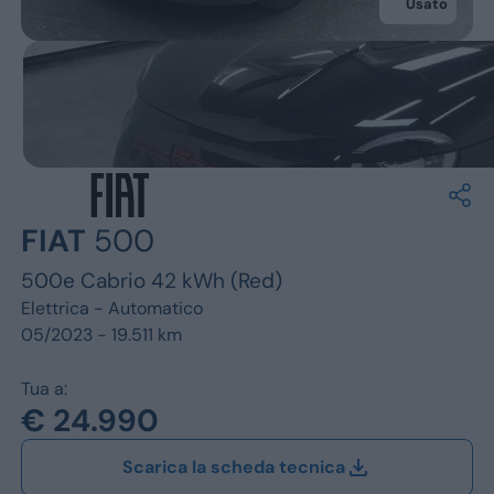
Jeep
Usato
Alfa Romeo
Dacia
Renault
Ford
FIAT
500
Opel
500e Cabrio 42 kWh (Red)
Vedi tutti i marchi
Elettrica -
Automatico
05/2023 - 19.511 km
Tua a:
€ 24.990
Scarica la scheda tecnica