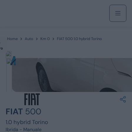
Acquista
Home
Auto
Km 0
FIAT 500 1.0 hybrid Torino
m
ro
Azienda
Servizi
Marchi
FIAT
500
Fiat
1.0 hybrid Torino
Ibrida -
Manuale