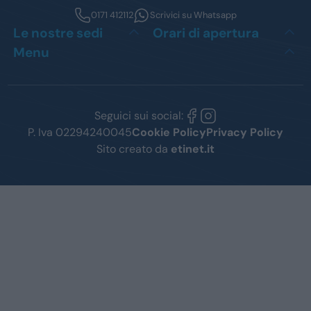
0171 412112
Scrivici su Whatsapp
Le nostre sedi
Orari di apertura
Menu
Seguici sui social:
P. Iva 02294240045
Cookie Policy
Privacy Policy
Sito creato da
etinet.it