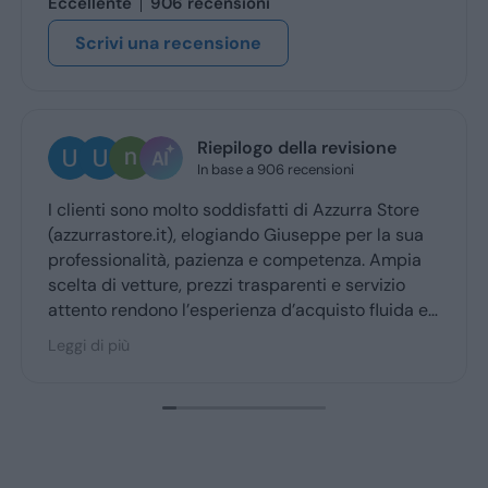
Eccellente
906 recensioni
Scrivi una recensione
Riepilogo della revisione
Ugo Brescia
In base a 906 recensioni
1 giorno fa
o soddisfatti di Azzurra Store
Ottima esperienza co
 elogiando Giuseppe per la sua
Giuseppe mi ha cocc
pazienza e competenza. Ampia
ritiro a quello della
prezzi trasparenti e servizio
esperienza d’acquisto fluida e
aggior parte degli utenti.