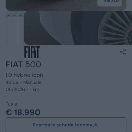
Jeep
Km Zero
Alfa Romeo
Dacia
Renault
Ford
FIAT
500
Opel
1.0 hybrid Icon
Vedi tutti i marchi
Ibrida -
Manuale
05/2026 - 1 km
Tua a:
€ 18.990
Scarica la scheda tecnica