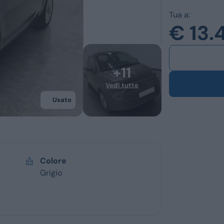
Ford
Usato
Tua a:
€ 13.
Opel
Km 0
Vedi tutti i marchi
Veicoli commerc
Usato
Colore
Grigio