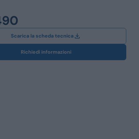
Station Wagon
490
SUV
iali
Scarica la scheda tecnica
Richiedi informazioni