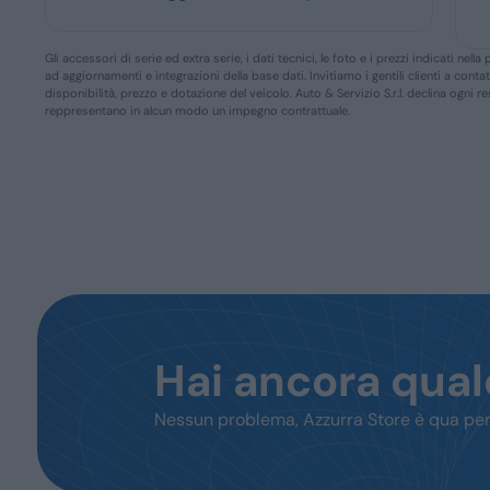
Gli accessori di serie ed extra serie, i dati tecnici, le foto e i prezzi indicati n
ad aggiornamenti e integrazioni della base dati. Invitiamo i gentili clienti a conta
disponibilità, prezzo e dotazione del veicolo. Auto & Servizio S.r.l. declina ogni 
reppresentano in alcun modo un impegno contrattuale.
Hai ancora qua
Nessun problema, Azzurra Store è qua per