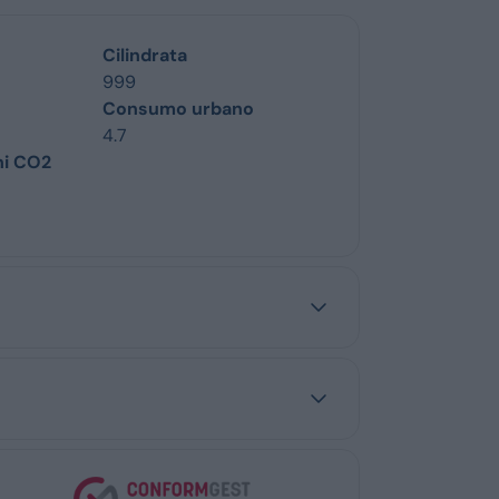
Cilindrata
999
Consumo urbano
4.7
ni CO2