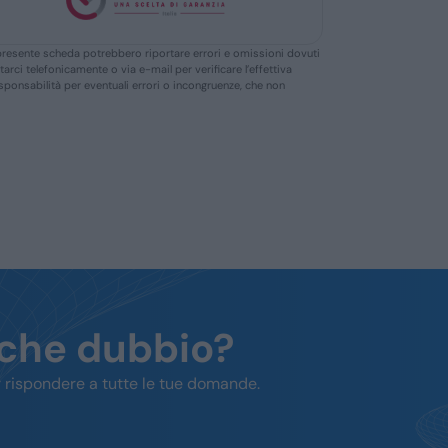
ella presente scheda potrebbero riportare errori e omissioni dovuti
ttarci telefonicamente o via e-mail per verificare l’effettiva
responsabilità per eventuali errori o incongruenze, che non
lche dubbio?
 rispondere a tutte le tue domande.