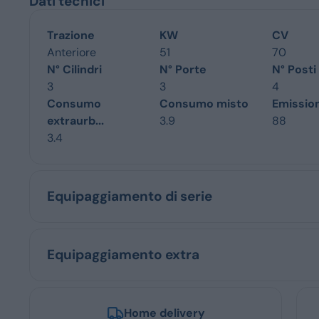
Dati tecnici
Trazione
KW
CV
Anteriore
51
70
N° Cilindri
N° Porte
N° Posti
3
3
4
Consumo
Consumo misto
Emissio
extraurb...
3.9
88
3.4
Equipaggiamento di serie
Equipaggiamento extra
Home delivery