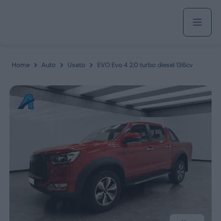
Acquista
Home
Auto
Usato
EVO Evo 4 2.0 turbo diesel 136cv
Azienda
Servizi
Marchi
Fiat