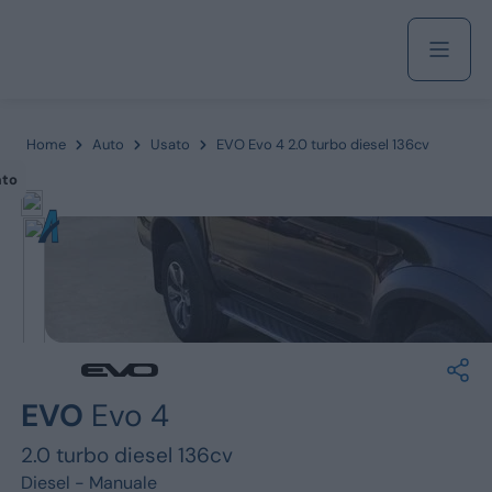
Acquista
Home
Auto
Usato
EVO Evo 4 2.0 turbo diesel 136cv
ato
Azienda
Servizi
Marchi
EVO
Evo 4
Fiat
2.0 turbo diesel 136cv
Diesel -
Manuale