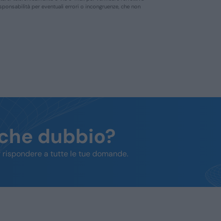
responsabilità per eventuali errori o incongruenze, che non
lche dubbio?
 rispondere a tutte le tue domande.