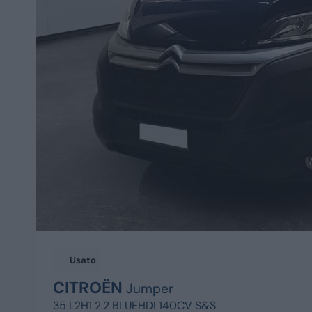
Usato
CITROËN
Jumper
35 L2H1 2.2 BLUEHDI 140CV S&S