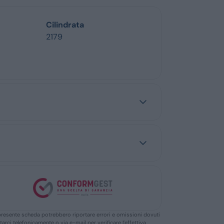
Cilindrata
2179
ella presente scheda potrebbero riportare errori e omissioni dovuti
ttarci telefonicamente o via e-mail per verificare l’effettiva