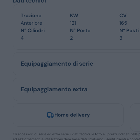
Dati tecnici
Trazione
KW
CV
Anteriore
121
165
N° Cilindri
N° Porte
N° Posti
4
2
3
Equipaggiamento di serie
Equipaggiamento extra
Home delivery
Gli accessori di serie ed extra serie, i dati tecnici, le foto e i prezzi indicati n
ad aggiornamenti e integrazioni della base dati. Invitiamo i gentili clienti a conta