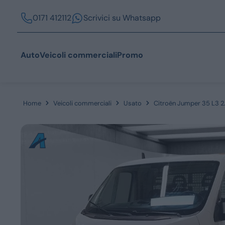
0171 412112
Scrivici su Whatsapp
Auto
Veicoli commerciali
Promo
Home
Veicoli commerciali
Usato
Citroën Jumper 35 L3 2
Acquista
Azienda