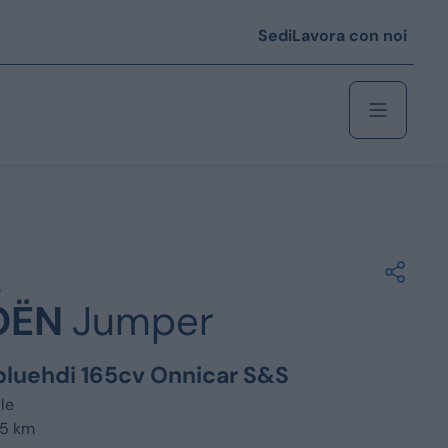
Sedi
Lavora con noi
Berlina
 i € 25.000
OËN
Jumper
Coupé/cabrio
 i € 35.000
 bluehdi 165cv Onnicar S&S
0
Monovolume
le
05 km