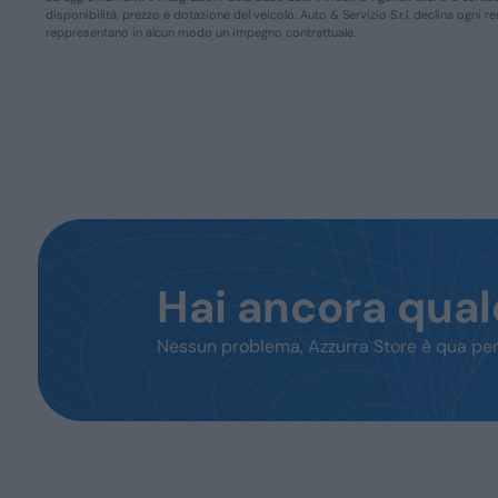
disponibilità, prezzo e dotazione del veicolo. Auto & Servizio S.r.l. declina ogni 
reppresentano in alcun modo un impegno contrattuale.
Hai ancora qua
Nessun problema, Azzurra Store è qua per