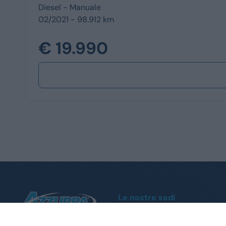
Diesel -
Manuale
02/2021 - 98.912 km
€ 19.990
Le nostre sedi
Moncalieri
Corso Trieste, 140 - Tel.
011 1951004