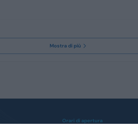
Mostra di più
Orari di apertura
Lunedì / Venerdì
0
dalle ore 9:00 alle 12:30