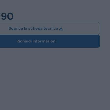
Station Wagon
990
SUV
iali
Scarica la scheda tecnica
Richiedi informazioni