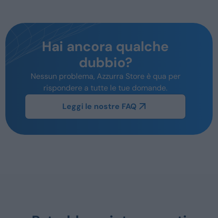
Hai ancora qualche
dubbio?
Nessun problema, Azzurra Store è qua per
rispondere a tutte le tue domande.
Leggi le nostre FAQ