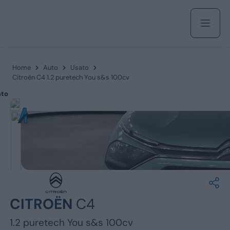
Acquista
Home
Auto
Usato
Citroën C4 1.2 puretech You s&s 100cv
ato
Azienda
Servizi
Marchi
CITROËN
C4
Fiat
1.2 puretech You s&s 100cv