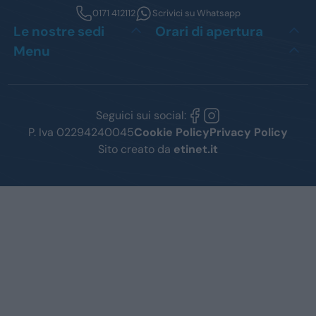
0171 412112
Scrivici su Whatsapp
Le nostre sedi
Orari di apertura
Menu
Seguici sui social:
P. Iva 02294240045
Cookie Policy
Privacy Policy
Sito creato da
etinet.it