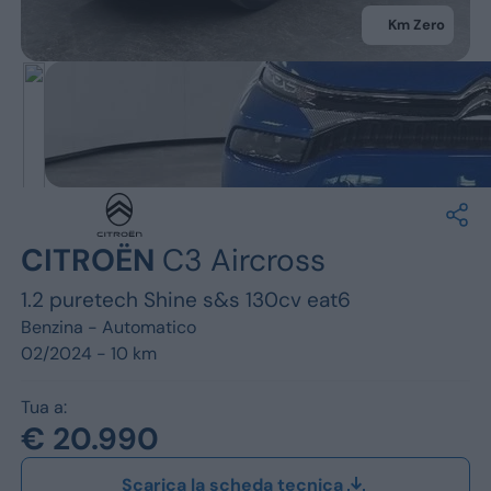
Jeep
Km Zero
Alfa Romeo
Dacia
Renault
Ford
CITROËN
C3 Aircross
Opel
1.2 puretech Shine s&s 130cv eat6
Vedi tutti i marchi
Benzina -
Automatico
02/2024 - 10 km
Tua a:
€ 20.990
Scarica la scheda tecnica