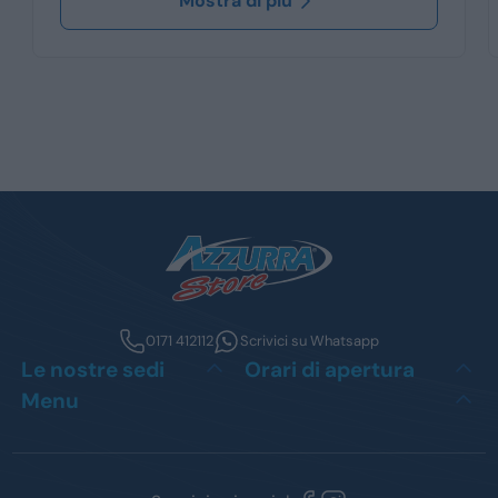
Mostra di più
0171 412112
Scrivici su Whatsapp
Le nostre sedi
Orari di apertura
Menu