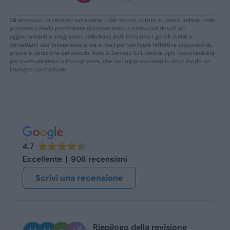
Gli accessori di serie ed extra serie, i dati tecnici, le foto e i prezzi indicati nella
presente scheda potrebbero riportare errori e omissioni dovuti ad
aggiornamenti e integrazioni della base dati. Invitiamo i gentili clienti a
contattarci telefonicamente o via e-mail per verificare l’effettiva disponibilità,
prezzo e dotazione del veicolo. Auto & Servizio S.r.l. declina ogni responsabilità
per eventuali errori o incongruenze, che non reppresentano in alcun modo un
impegno contrattuale.
4.7
Eccellente
906 recensioni
Scrivi una recensione
Riepilogo della revisione