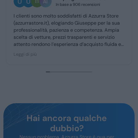
In base a 906 recensioni
enti sono molto soddisfatti di Azzurra Store
Ottima 
rrastore.it), elogiando Giuseppe per la sua
Giusepp
essionalità, pazienza e competenza. Ampia
ritiro a
a di vetture, prezzi trasparenti e servizio
nto rendono l’esperienza d’acquisto fluida e
vole per la maggior parte degli utenti.
 di più
Hai ancora qualche
dubbio?
Nessun problema, Azzurra Store è qua per