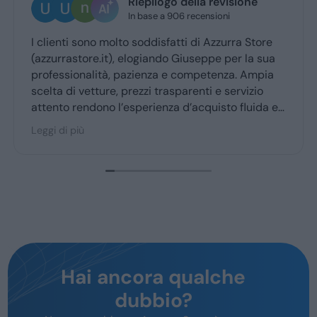
Riepilogo della revisione
In base a 906 recensioni
lienti sono molto soddisfatti di Azzurra Store
Ottima
zurrastore.it), elogiando Giuseppe per la sua
Giusep
fessionalità, pazienza e competenza. Ampia
ritiro
ta di vetture, prezzi trasparenti e servizio
ento rendono l’esperienza d’acquisto fluida e
cevole per la maggior parte degli utenti.
i di più
Hai ancora qualche
dubbio?