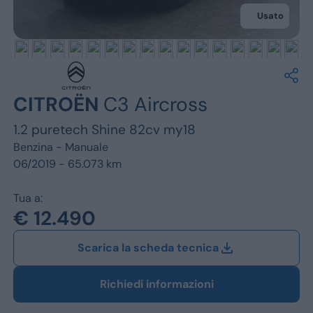
Jeep
Usato
Alfa Romeo
Dacia
Renault
CITROËN
C3 Aircross
1.2 puretech Shine 82cv my18
Ford
Benzina -
Manuale
Opel
06/2019 - 65.073 km
Vedi tutti i marchi
Tua a:
€ 12.490
Scarica la scheda tecnica
Richiedi informazioni