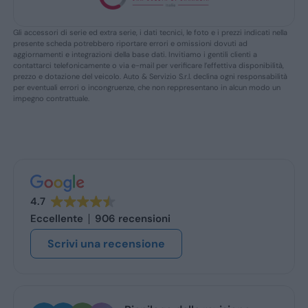
Gli accessori di serie ed extra serie, i dati tecnici, le foto e i prezzi indicati nella
presente scheda potrebbero riportare errori e omissioni dovuti ad
aggiornamenti e integrazioni della base dati. Invitiamo i gentili clienti a
contattarci telefonicamente o via e-mail per verificare l’effettiva disponibilità,
prezzo e dotazione del veicolo. Auto & Servizio S.r.l. declina ogni responsabilità
per eventuali errori o incongruenze, che non reppresentano in alcun modo un
impegno contrattuale.
4.7
Eccellente
906 recensioni
Scrivi una recensione