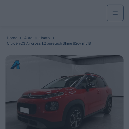
Acquista
Home
Auto
Usato
Citroën C3 Aircross 1.2 puretech Shine 82cv my18
Azienda
Servizi
Marchi
Fiat