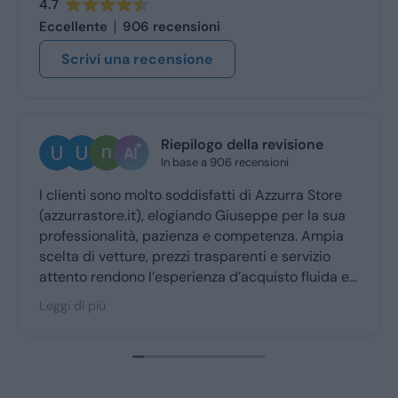
4.7
Eccellente
906 recensioni
Scrivi una recensione
Riepilogo della revisione
U
In base a 906 recensioni
4 
nti sono molto soddisfatti di Azzurra Store
Ottima e
rastore.it), elogiando Giuseppe per la sua
Giuseppe
ssionalità, pazienza e competenza. Ampia
ritiro a 
 di vetture, prezzi trasparenti e servizio
o rendono l’esperienza d’acquisto fluida e
ole per la maggior parte degli utenti.
i più