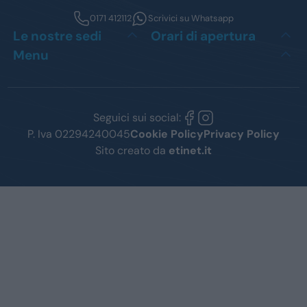
0171 412112
Scrivici su Whatsapp
Le nostre sedi
Orari di apertura
Menu
Seguici sui social:
P. Iva 02294240045
Cookie Policy
Privacy Policy
Sito creato da
etinet.it