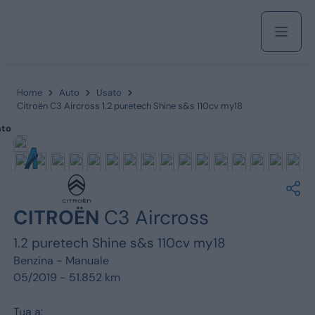
Acquista
Home
Auto
Usato
Citroën C3 Aircross 1.2 puretech Shine s&s 110cv my18
ato
Azienda
Servizi
CITROËN
C3 Aircross
1.2 puretech Shine s&s 110cv my18
Marchi
Benzina -
Manuale
05/2019 - 51.852 km
Fiat
Tua a: