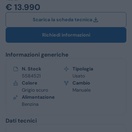
Jeep
€ 13.990
Alfa Romeo
Scarica la scheda tecnica
Dacia
Richiedi informazioni
Renault
Informazioni generiche
Ford
Opel
N. Stock
Tipologia
5584521
Usato
Vedi tutti i marchi
Colore
Cambio
Grigio scuro
Manuale
Alimentazione
Benzina
Dati tecnici