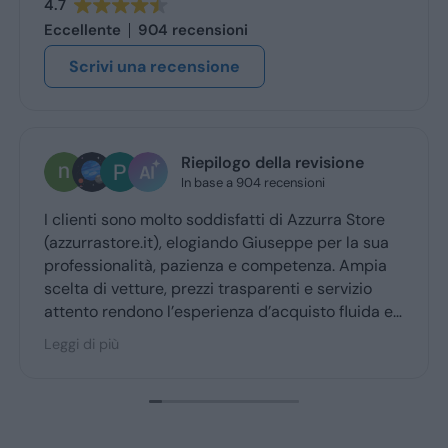
4.7
Eccellente
904 recensioni
Scrivi una recensione
Riepilogo della revisione
In base a 904 recensioni
enti sono molto soddisfatti di Azzurra Store
Giusepp
rrastore.it), elogiando Giuseppe per la sua
trattat
essionalità, pazienza e competenza. Ampia
a di vetture, prezzi trasparenti e servizio
nto rendono l’esperienza d’acquisto fluida e
vole per la maggior parte degli utenti.
 di più