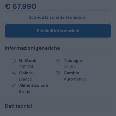
Jeep
€ 67.990
Alfa Romeo
Scarica la scheda tecnica
Dacia
Richiedi informazioni
Renault
Informazioni generiche
Ford
Opel
N. Stock
Tipologia
2121274
Usato
Vedi tutti i marchi
Colore
Cambio
Bianco
Automatico
Alimentazione
Ibrida
Dati tecnici