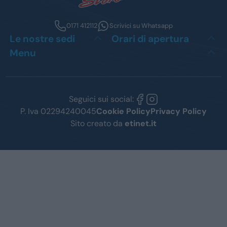
0171 412112
Scrivici su Whatsapp
Le nostre sedi
Orari di apertura
Menu
Seguici sui social:
P. Iva 02294240045
Cookie Policy
Privacy Policy
Sito creato da
etinet.it