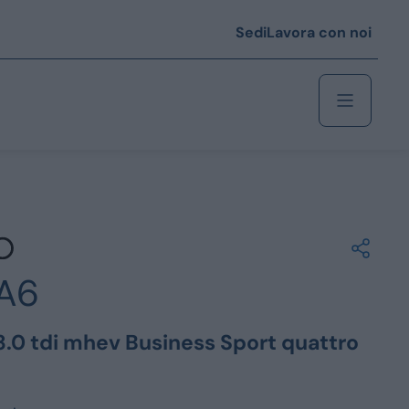
Sedi
Lavora con noi
Berlina
 i € 25.000
A6
Coupé/cabrio
 i € 35.000
3.0 tdi mhev Business Sport quattro
0
Monovolume