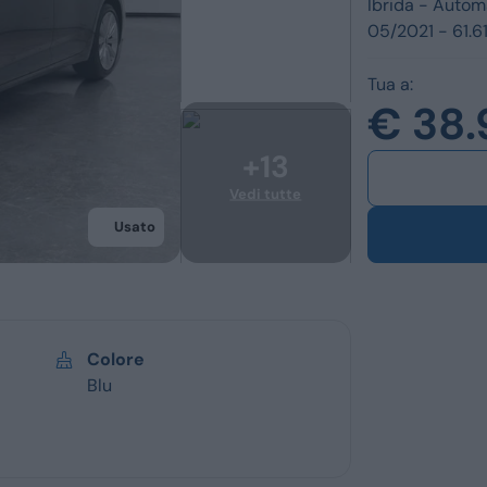
Ibrida -
Autom
Ford
Usato
05/2021 - 61.6
Opel
Km 0
Tua a:
Vedi tutti i marchi
Veicoli commerc
€ 38
Usato
Colore
Blu