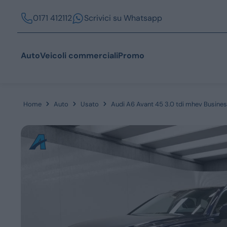
0171 412112
Scrivici su Whatsapp
Auto
Veicoli commerciali
Promo
Home
Auto
Usato
Audi A6 Avant 45 3.0 tdi mhev Busines
Acquista
Azienda