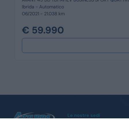
Ibrida -
Automatico
06/2021 - 21.038 km
€ 59.990
Le nostre sedi
Moncalieri