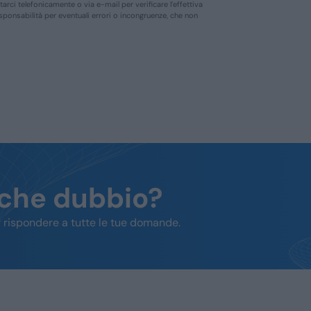
ttarci telefonicamente o via e-mail per verificare l’effettiva
responsabilità per eventuali errori o incongruenze, che non
lche dubbio?
 rispondere a tutte le tue domande.