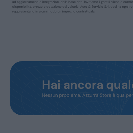
ad aggiornamenti e integrazioni della base dati. Invitiamo i gentili clienti a conta
disponibilità, prezzo e dotazione del veicolo. Auto & Servizio S.r.l. declina ogni 
reppresentano in alcun modo un impegno contrattuale.
Hai ancora qua
Nessun problema, Azzurra Store è qua per