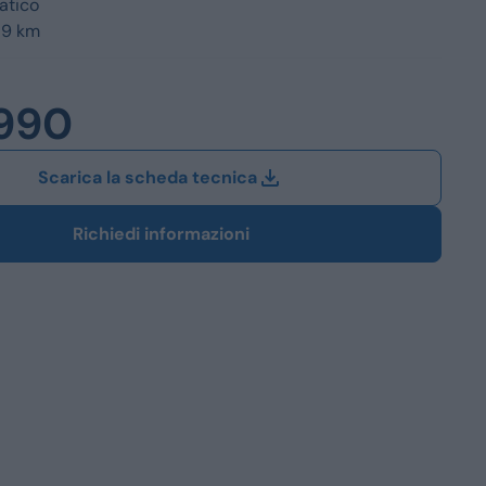
atico
Station Wagon
19 km
SUV
iali
.990
Scarica la scheda tecnica
Richiedi informazioni