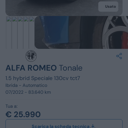
Jeep
Usato
Alfa Romeo
Dacia
Renault
Ford
ALFA ROMEO
Tonale
Opel
1.5 hybrid Speciale 130cv tct7
Vedi tutti i marchi
Ibrida -
Automatico
07/2022 - 83.640 km
Tua a:
€ 25.990
Scarica la scheda tecnica