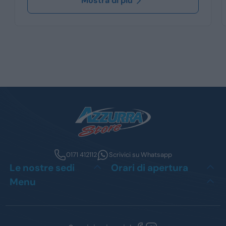
Mostra di più
0171 412112
Scrivici su Whatsapp
Le nostre sedi
Orari di apertura
Menu