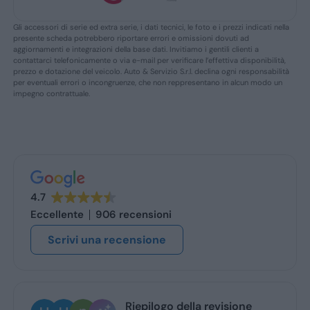
Gli accessori di serie ed extra serie, i dati tecnici, le foto e i prezzi indicati nella
presente scheda potrebbero riportare errori e omissioni dovuti ad
aggiornamenti e integrazioni della base dati. Invitiamo i gentili clienti a
contattarci telefonicamente o via e-mail per verificare l’effettiva disponibilità,
prezzo e dotazione del veicolo. Auto & Servizio S.r.l. declina ogni responsabilità
per eventuali errori o incongruenze, che non reppresentano in alcun modo un
impegno contrattuale.
4.7
Eccellente
906 recensioni
Scrivi una recensione
Riepilogo della revisione