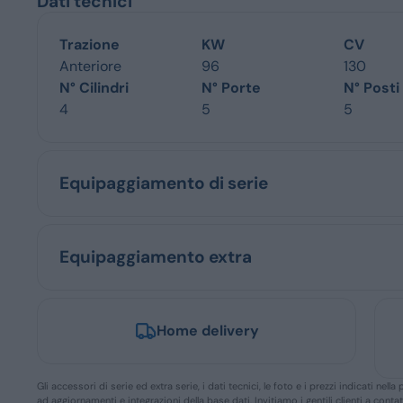
Dati tecnici
Trazione
KW
CV
Anteriore
96
130
N° Cilindri
N° Porte
N° Posti
4
5
5
Equipaggiamento di serie
Equipaggiamento extra
Home delivery
Gli accessori di serie ed extra serie, i dati tecnici, le foto e i prezzi indicati n
ad aggiornamenti e integrazioni della base dati. Invitiamo i gentili clienti a conta