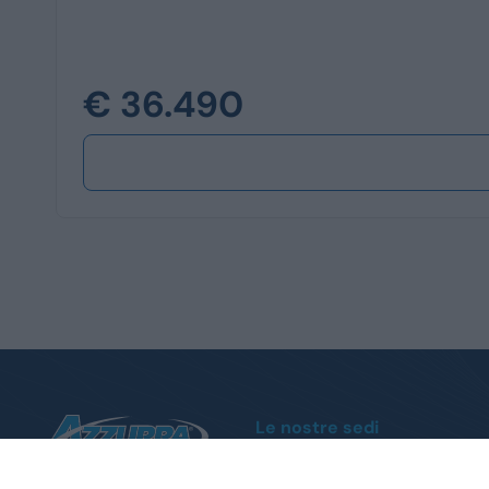
€ 36.490
Le nostre sedi
Moncalieri
Corso Trieste, 140 - Tel.
011 1951004