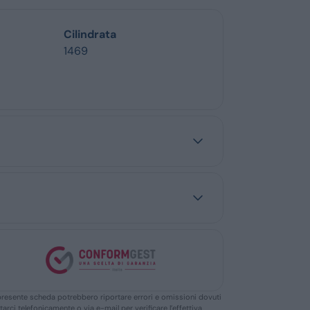
Cilindrata
1469
ella presente scheda potrebbero riportare errori e omissioni dovuti
ttarci telefonicamente o via e-mail per verificare l’effettiva