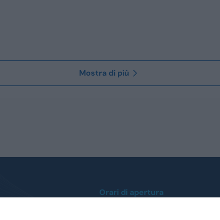
Mostra di più
Orari di apertura
Lunedì / Venerdì
0
dalle ore 9:00 alle 12:30