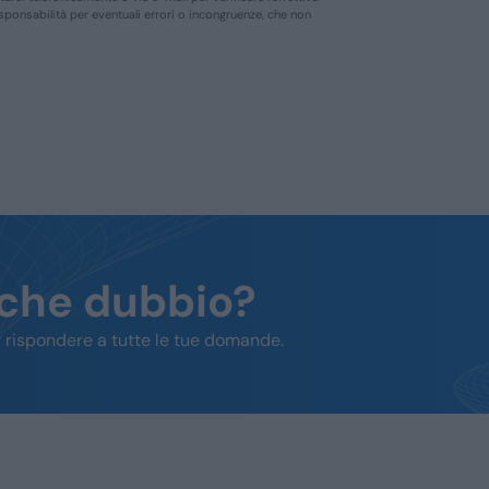
responsabilità per eventuali errori o incongruenze, che non
lche dubbio?
 rispondere a tutte le tue domande.