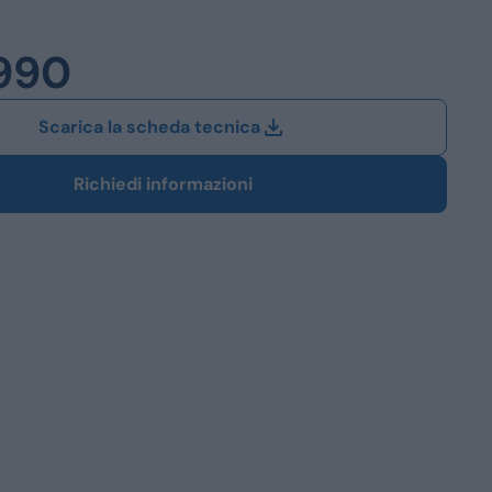
Station Wagon
990
SUV
iali
Scarica la scheda tecnica
Richiedi informazioni