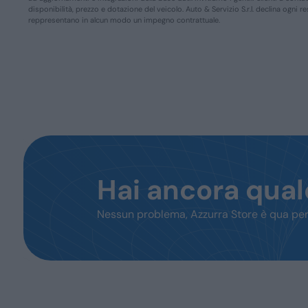
disponibilità, prezzo e dotazione del veicolo. Auto & Servizio S.r.l. declina ogni 
reppresentano in alcun modo un impegno contrattuale.
Hai ancora qua
Nessun problema, Azzurra Store è qua per