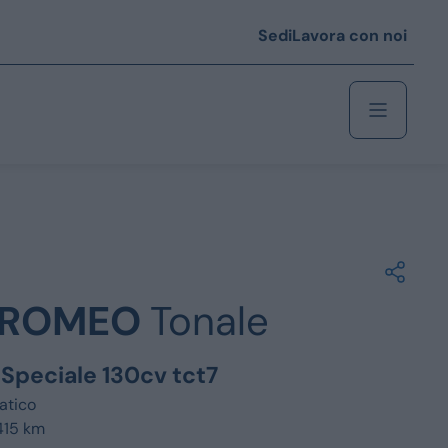
Sedi
Lavora con noi
Berlina
 i € 25.000
 ROMEO
Tonale
Coupé/cabrio
 i € 35.000
 Speciale 130cv tct7
0
Monovolume
atico
415 km