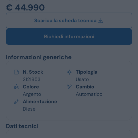
Jeep
€ 44.990
Alfa Romeo
Scarica la scheda tecnica
Dacia
Richiedi informazioni
Renault
Informazioni generiche
Ford
Opel
N. Stock
Tipologia
2121853
Usato
Vedi tutti i marchi
Colore
Cambio
Argento
Automatico
Alimentazione
Diesel
Dati tecnici