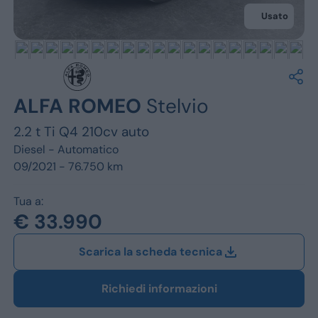
Jeep
Usato
Alfa Romeo
Dacia
Renault
ALFA ROMEO
Stelvio
2.2 t Ti Q4 210cv auto
Ford
Diesel -
Automatico
Opel
09/2021 - 76.750 km
Vedi tutti i marchi
Tua a:
€ 33.990
Scarica la scheda tecnica
Richiedi informazioni