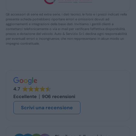
Gli accessori di serie ed extra serie, i dati tecnici, le foto e i prezzi indicati nella
presente scheda potrebbero riportare errori e omissioni dovuti ad
aggiornamenti e integrazioni della base dati. Invitiamo i gentili clienti a
contattarci telefonicamente o via e-mail per verificare l’effettiva disponibilità,
prezzo e dotazione del veicolo. Auto & Servizio S.r.l. declina ogni responsabilità
per eventuali errori o incongruenze, che non reppresentano in alcun modo un
impegno contrattuale.
4.7
Eccellente
906 recensioni
Scrivi una recensione