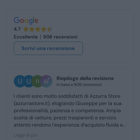
4.7
Eccellente
906 recensioni
Scrivi una recensione
Riepilogo della revisione
Ugo Br
In base a 906 recensioni
2 giorni f
no molto soddisfatti di Azzurra Store
Ottima esperie
e.it), elogiando Giuseppe per la sua
Giuseppe mi h
lità, pazienza e competenza. Ampia
ritiro a quello
tture, prezzi trasparenti e servizio
dono l’esperienza d’acquisto fluida e
r la maggior parte degli utenti.