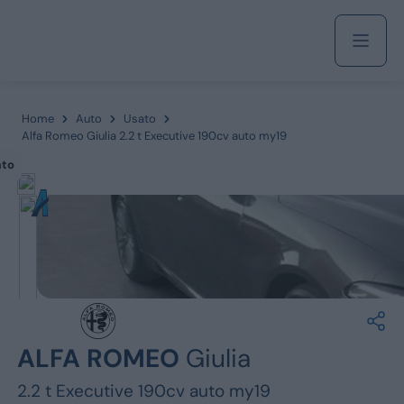
Acquista
Home
Auto
Usato
Alfa Romeo Giulia 2.2 t Executive 190cv auto my19
ato
Azienda
Servizi
Marchi
ALFA ROMEO
Giulia
Fiat
2.2 t Executive 190cv auto my19