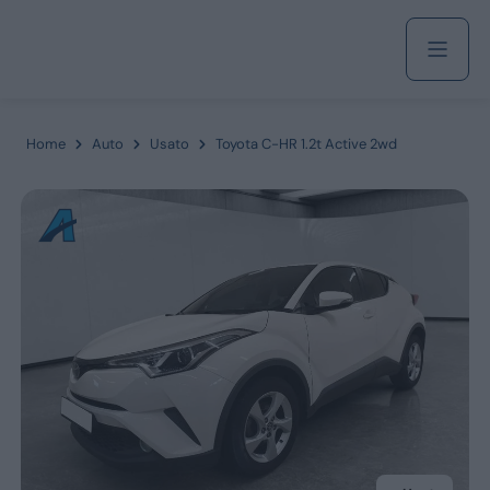
Acquista
Home
Auto
Usato
Toyota C-HR 1.2t Active 2wd
Azienda
Servizi
Marchi
Fiat