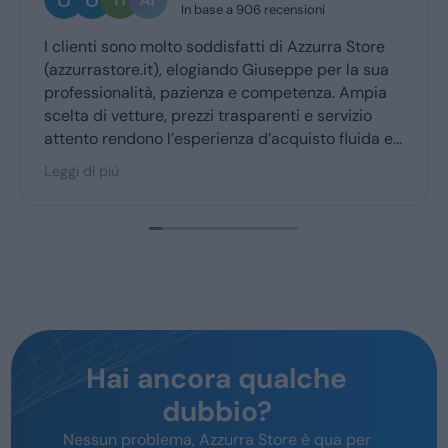
n base a 906 recensioni
3 giorni fa
 soddisfatti di Azzurra Store
Ottima esperienza con 
logiando Giuseppe per la sua
Giuseppe mi ha cocco
zienza e competenza. Ampia
ritiro a quello della c
ezzi trasparenti e servizio
sperienza d’acquisto fluida e
gior parte degli utenti.
Hai ancora qualche
dubbio?
Nessun problema, Azzurra Store è qua per