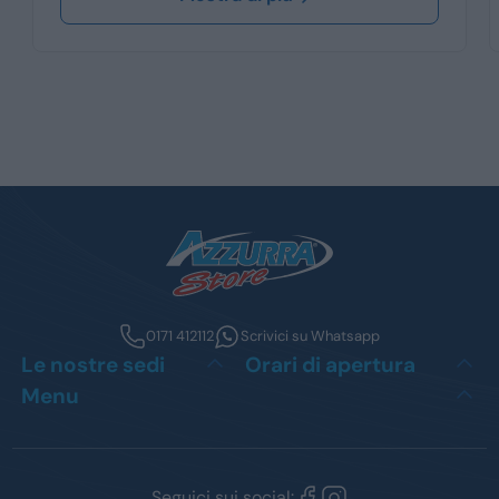
0171 412112
Scrivici su Whatsapp
Le nostre sedi
Orari di apertura
Menu
Seguici sui social: