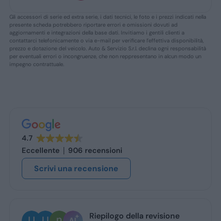
Gli accessori di serie ed extra serie, i dati tecnici, le foto e i prezzi indicati nella
presente scheda potrebbero riportare errori e omissioni dovuti ad
aggiornamenti e integrazioni della base dati. Invitiamo i gentili clienti a
contattarci telefonicamente o via e-mail per verificare l’effettiva disponibilità,
prezzo e dotazione del veicolo. Auto & Servizio S.r.l. declina ogni responsabilità
per eventuali errori o incongruenze, che non reppresentano in alcun modo un
impegno contrattuale.
4.7
Eccellente
906 recensioni
Scrivi una recensione
iepilogo della revisione
Ugo Brescia