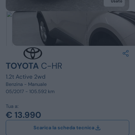
Jeep
Usato
Alfa Romeo
Dacia
Renault
Ford
TOYOTA
C-HR
Opel
1.2t Active 2wd
Vedi tutti i marchi
Benzina -
Manuale
05/2017 - 105.592 km
Tua a:
€ 13.990
Scarica la scheda tecnica