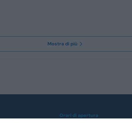
Mostra di più
Orari di apertura
Lunedì / Venerdì
0
dalle ore 9:00 alle 12:30