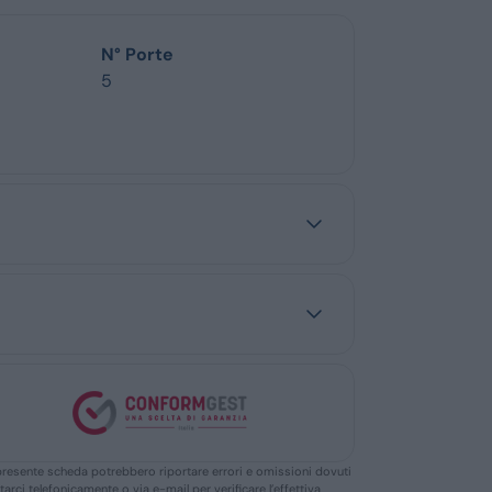
N° Porte
5
ella presente scheda potrebbero riportare errori e omissioni dovuti
ttarci telefonicamente o via e-mail per verificare l’effettiva