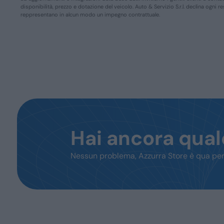
disponibilità, prezzo e dotazione del veicolo. Auto & Servizio S.r.l. declina ogni 
reppresentano in alcun modo un impegno contrattuale.
Hai ancora qua
Nessun problema, Azzurra Store è qua per