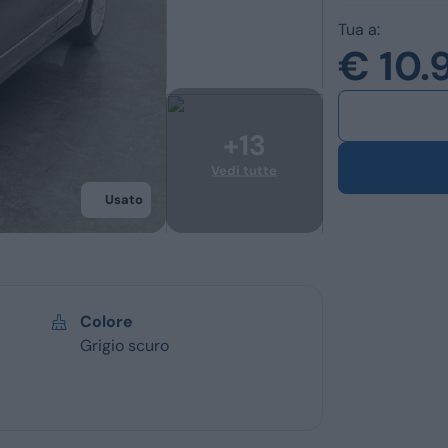
Ford
Usato
Tua a:
€ 10.
Opel
Km 0
Vedi tutti i marchi
Veicoli commerc
Usato
Colore
Grigio scuro