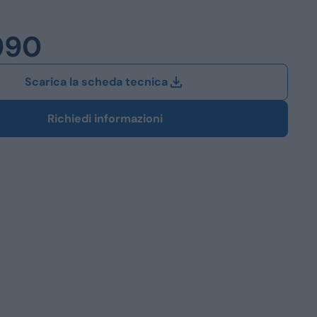
Station Wagon
990
SUV
iali
Scarica la scheda tecnica
Richiedi informazioni