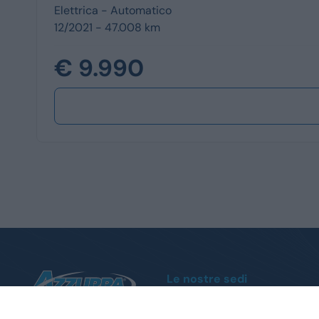
Elettrica -
Automatico
12/2021 - 47.008 km
€ 9.990
Le nostre sedi
Moncalieri
Corso Trieste, 140 - Tel.
011 1951004