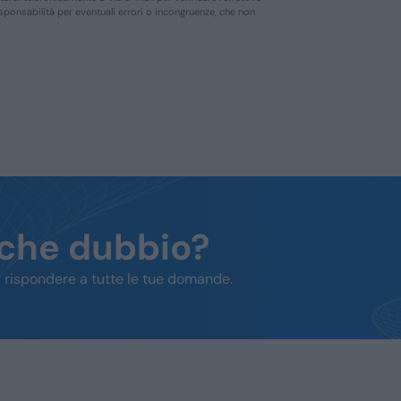
responsabilità per eventuali errori o incongruenze, che non
lche dubbio?
 rispondere a tutte le tue domande.