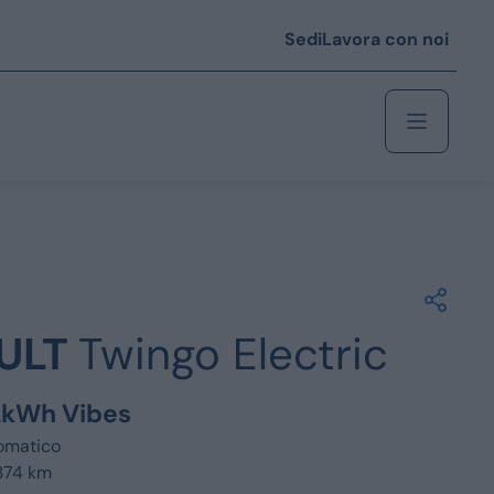
Sedi
Lavora con noi
Berlina
 i € 25.000
ULT
Twingo Electric
Coupé/cabrio
 i € 35.000
2kWh Vibes
0
Monovolume
omatico
374 km