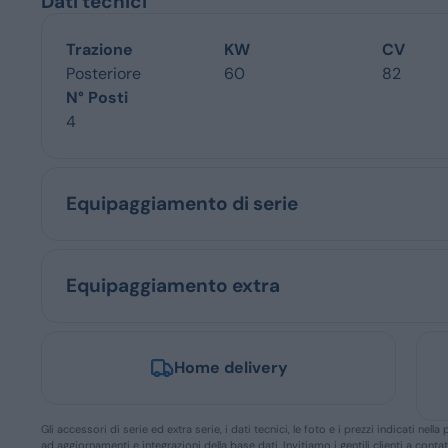
Dati tecnici
Trazione
KW
CV
Posteriore
60
82
N° Posti
4
Equipaggiamento di serie
Equipaggiamento extra
Home delivery
Gli accessori di serie ed extra serie, i dati tecnici, le foto e i prezzi indicati n
ad aggiornamenti e integrazioni della base dati. Invitiamo i gentili clienti a conta