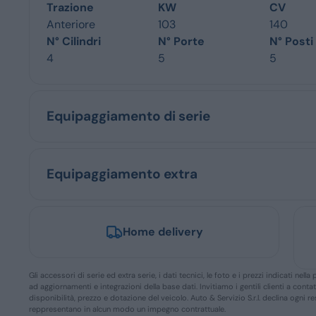
Trazione
KW
CV
Anteriore
103
140
N° Cilindri
N° Porte
N° Posti
4
5
5
Equipaggiamento di serie
Equipaggiamento extra
Home delivery
Gli accessori di serie ed extra serie, i dati tecnici, le foto e i prezzi indicati n
ad aggiornamenti e integrazioni della base dati. Invitiamo i gentili clienti a conta
disponibilità, prezzo e dotazione del veicolo. Auto & Servizio S.r.l. declina ogni 
reppresentano in alcun modo un impegno contrattuale.