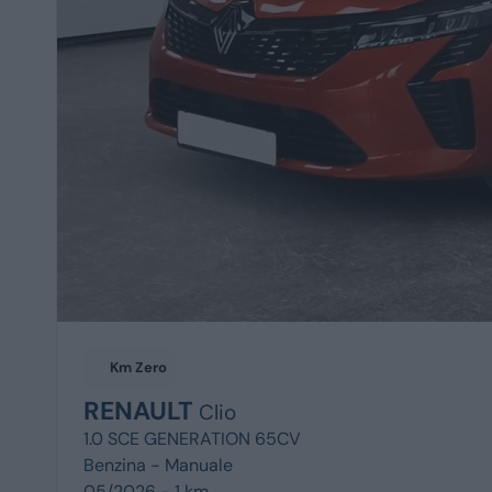
Km Zero
RENAULT
Clio
1.0 SCE GENERATION 65CV
Benzina -
Manuale
05/2026 - 1 km