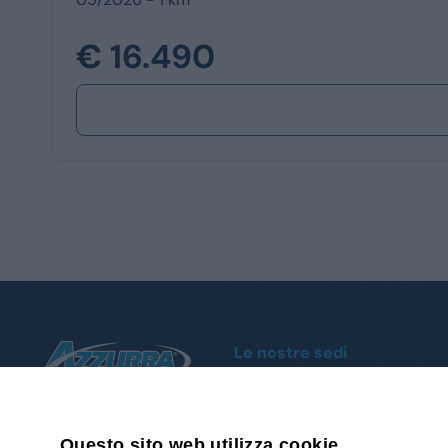
€ 16.490
Le nostre sedi
Moncalieri
Corso Trieste, 140 - Tel.
011 1951004
Cuneo
Via della Motorizzazione, 1 - Tel.
0171
Questo sito web utilizza cookie