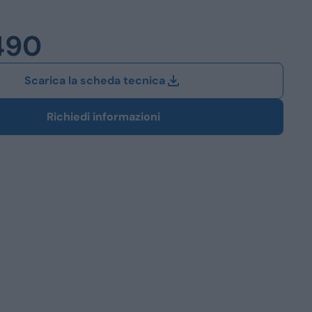
Station Wagon
490
SUV
iali
Scarica la scheda tecnica
Richiedi informazioni