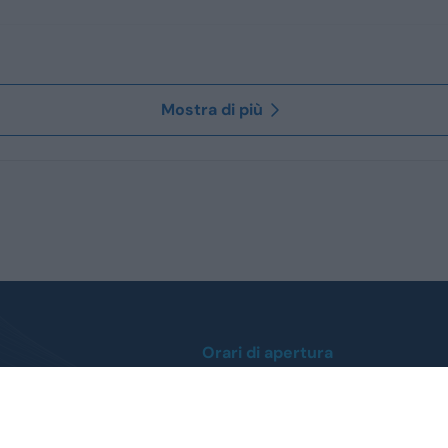
Mostra di più
Orari di apertura
Lunedì / Venerdì
0
dalle ore 9:00 alle 12:30
dalle 14:30 alle 19:00
 412112
Sabato