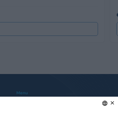
Menu
×
Home
Le nostre sedi
Auto
Contatti
Veicoli Commerciali
FAQ
ENGLISH