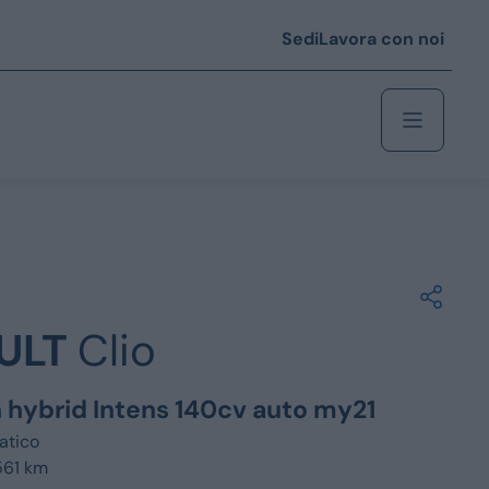
Sedi
Lavora con noi
Berlina
 i € 25.000
ULT
Clio
Coupé/cabrio
 i € 35.000
h hybrid Intens 140cv auto my21
0
Monovolume
atico
561 km