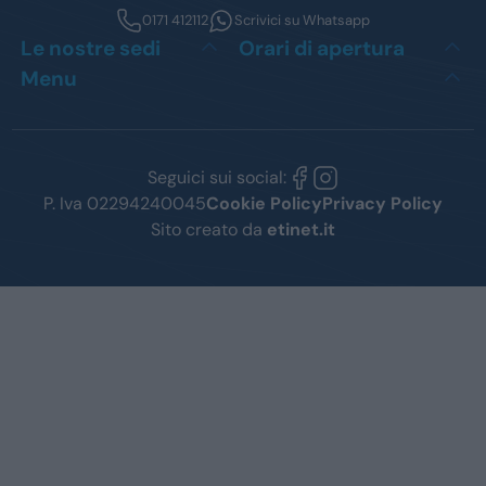
0171 412112
Scrivici su Whatsapp
Le nostre sedi
Orari di apertura
Menu
Seguici sui social:
P. Iva 02294240045
Cookie Policy
Privacy Policy
Sito creato da
etinet.it