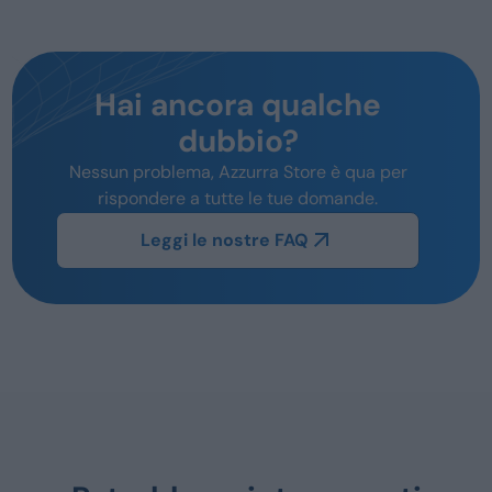
Hai ancora qualche
dubbio?
Nessun problema, Azzurra Store è qua per
rispondere a tutte le tue domande.
Leggi le nostre FAQ