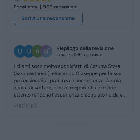
Eccellente
906 recensioni
Scrivi una recensione
Riepilogo della revisione
Ugo Bre
In base a 906 recensioni
2 giorni fa
 molto soddisfatti di Azzurra Store
Ottima esperien
.it), elogiando Giuseppe per la sua
Giuseppe mi ha
ità, pazienza e competenza. Ampia
ritiro a quello 
ure, prezzi trasparenti e servizio
no l’esperienza d’acquisto fluida e
 la maggior parte degli utenti.