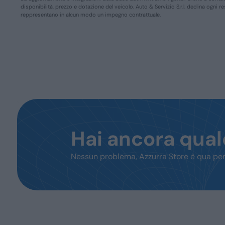
disponibilità, prezzo e dotazione del veicolo. Auto & Servizio S.r.l. declina ogni 
reppresentano in alcun modo un impegno contrattuale.
Hai ancora qua
Nessun problema, Azzurra Store è qua per