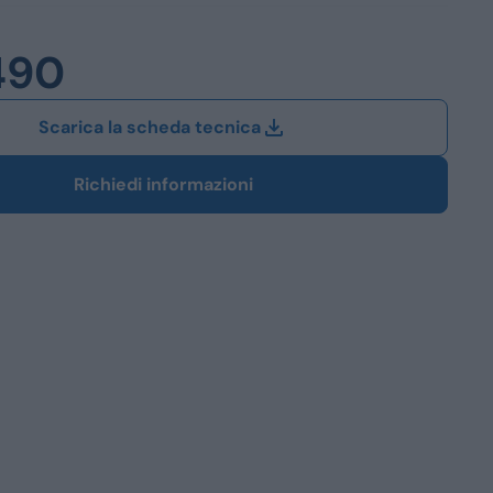
Station Wagon
490
SUV
iali
Scarica la scheda tecnica
Richiedi informazioni