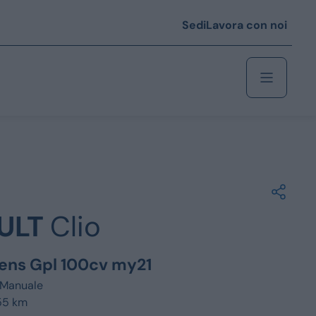
Sedi
Lavora con noi
Berlina
 i € 25.000
ULT
Clio
Coupé/cabrio
 i € 35.000
ntens Gpl 100cv my21
0
Monovolume
Manuale
55 km