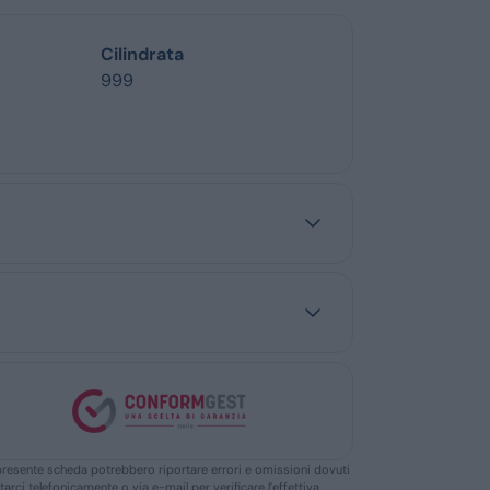
Cilindrata
999
ella presente scheda potrebbero riportare errori e omissioni dovuti
ttarci telefonicamente o via e-mail per verificare l’effettiva