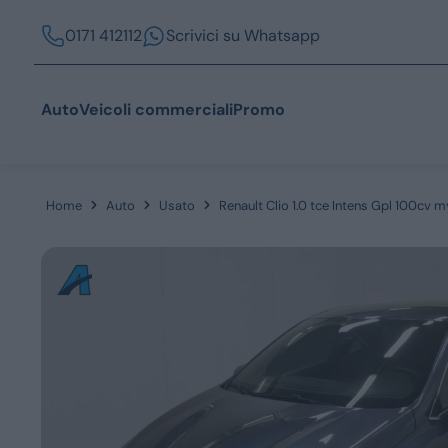
0171 412112
Scrivici su Whatsapp
Auto
Veicoli commerciali
Promo
Home
Auto
Usato
Renault Clio 1.0 tce Intens Gpl 100cv m
Acquista
Azienda