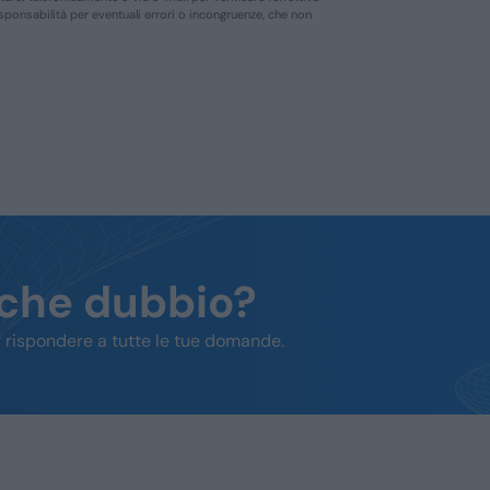
responsabilità per eventuali errori o incongruenze, che non
lche dubbio?
 rispondere a tutte le tue domande.