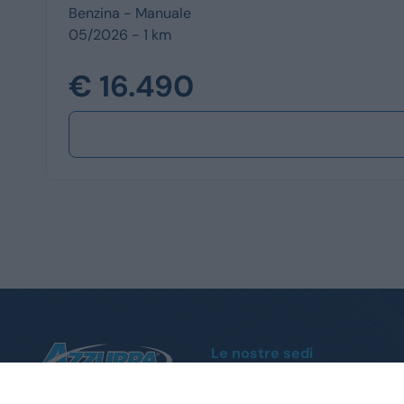
Benzina -
Manuale
05/2026 - 1 km
€ 16.490
Le nostre sedi
Moncalieri
Corso Trieste, 140 - Tel.
011 1951004