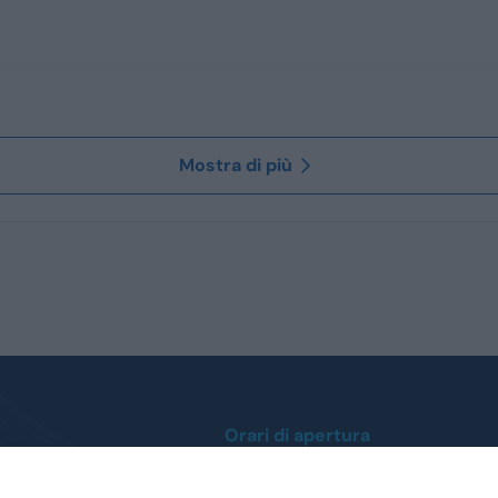
Mostra di più
Orari di apertura
Lunedì / Venerdì
0
dalle ore 9:00 alle 12:30