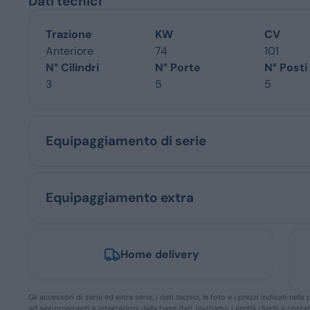
Dati tecnici
Trazione
KW
CV
Anteriore
74
101
N° Cilindri
N° Porte
N° Posti
3
5
5
Equipaggiamento di serie
Equipaggiamento extra
Home delivery
Gli accessori di serie ed extra serie, i dati tecnici, le foto e i prezzi indicati n
ad aggiornamenti e integrazioni della base dati. Invitiamo i gentili clienti a conta