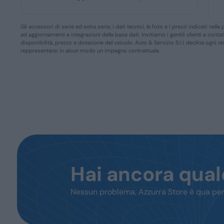
Gli accessori di serie ed extra serie, i dati tecnici, le foto e i prezzi indicati n
ad aggiornamenti e integrazioni della base dati. Invitiamo i gentili clienti a conta
disponibilità, prezzo e dotazione del veicolo. Auto & Servizio S.r.l. declina ogni 
reppresentano in alcun modo un impegno contrattuale.
Hai ancora qua
Nessun problema, Azzurra Store è qua per