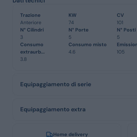
Dati tecnici
Trazione
KW
CV
Anteriore
74
101
N° Cilindri
N° Porte
N° Posti
3
5
5
Consumo
Consumo misto
Emissio
extraurb...
4.6
105
3.8
Equipaggiamento di serie
Equipaggiamento extra
Home delivery