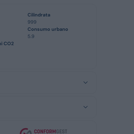
Cilindrata
999
Consumo urbano
5.9
ni CO2