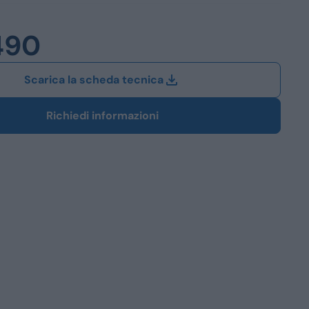
Station Wagon
490
SUV
iali
Scarica la scheda tecnica
Richiedi informazioni