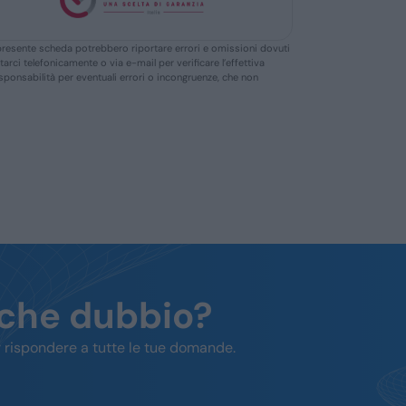
ella presente scheda potrebbero riportare errori e omissioni dovuti
ttarci telefonicamente o via e-mail per verificare l’effettiva
responsabilità per eventuali errori o incongruenze, che non
lche dubbio?
 rispondere a tutte le tue domande.