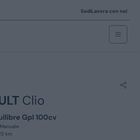
Sedi
Lavora con noi
Berlina
 i € 25.000
ULT
Clio
Coupé/cabrio
 i € 35.000
uilibre Gpl 100cv
0
Monovolume
Manuale
25 km