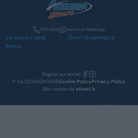
0171 412112
Scrivici su Whatsapp
Le nostre sedi
Orari di apertura
Menu
Seguici sui social:
P. Iva 02294240045
Cookie Policy
Privacy Policy
Sito creato da
etinet.it