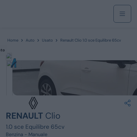
Acquista
Home
Auto
Usato
Renault Clio 1.0 sce Equilibre 65cv
ato
Azienda
Servizi
Marchi
RENAULT
Clio
Fiat
1.0 sce Equilibre 65cv
Benzina -
Manuale