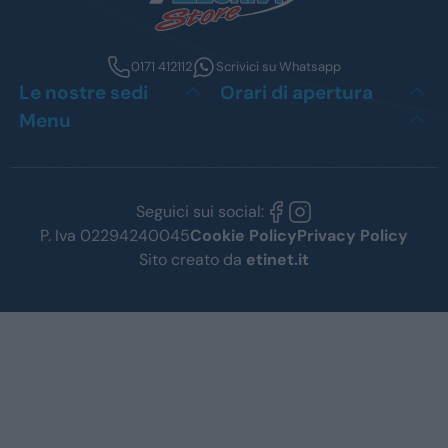
0171 412112
Scrivici su Whatsapp
Le nostre sedi
Orari di apertura
Menu
Seguici sui social:
P. Iva 02294240045
Cookie Policy
Privacy Policy
Sito creato da
etinet.it