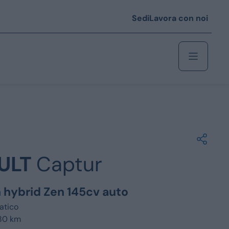
Sedi
Lavora con noi
Berlina
 i € 25.000
ULT
Captur
Coupé/cabrio
 i € 35.000
h hybrid Zen 145cv auto
0
Monovolume
atico
980 km