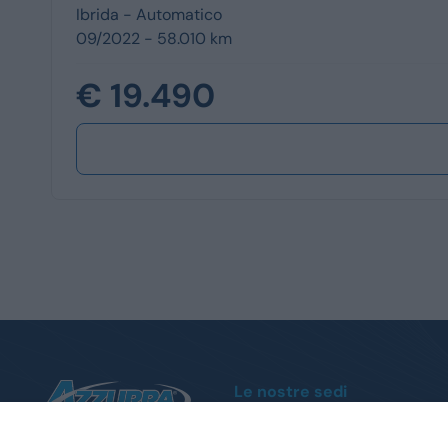
Ibrida -
Automatico
09/2022 - 58.010 km
€ 19.490
Le nostre sedi
Moncalieri
Corso Trieste, 140 - Tel.
011 1951004