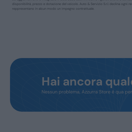
disponibilità, prezzo e dotazione del veicolo. Auto & Servizio S.r.l. declina ogni 
reppresentano in alcun modo un impegno contrattuale.
Hai ancora qua
Nessun problema, Azzurra Store è qua per