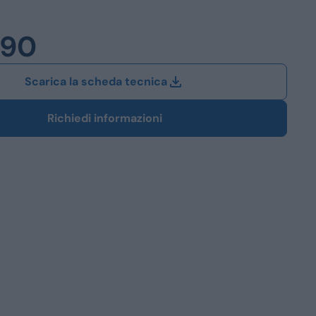
Station Wagon
990
SUV
iali
Scarica la scheda tecnica
Richiedi informazioni