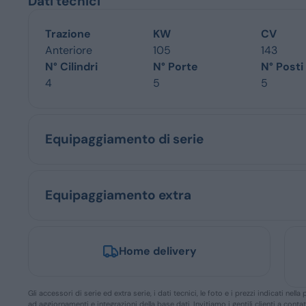
Dati tecnici
Trazione
KW
CV
Anteriore
105
143
N° Cilindri
N° Porte
N° Posti
4
5
5
Equipaggiamento di serie
Equipaggiamento extra
Home delivery
Gli accessori di serie ed extra serie, i dati tecnici, le foto e i prezzi indicati n
ad aggiornamenti e integrazioni della base dati. Invitiamo i gentili clienti a conta