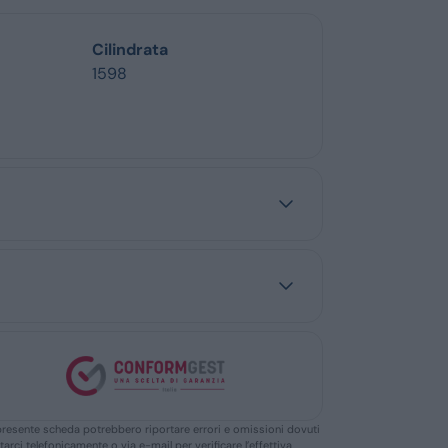
Cilindrata
1598
ella presente scheda potrebbero riportare errori e omissioni dovuti
ttarci telefonicamente o via e-mail per verificare l’effettiva