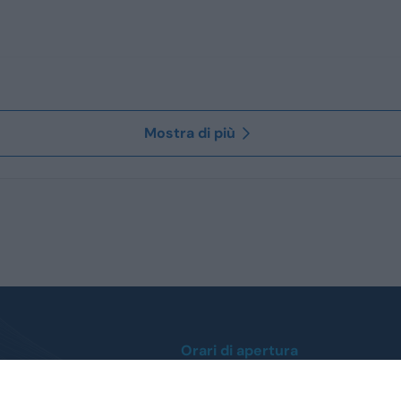
Mostra di più
Orari di apertura
Lunedì / Venerdì
0
dalle ore 9:00 alle 12:30