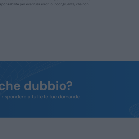
responsabilità per eventuali errori o incongruenze, che non
lche dubbio?
 rispondere a tutte le tue domande.