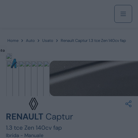
Acquista
Home
Auto
Usato
Renault Captur 1.3 tce Zen 140cv fap
ato
Azienda
Servizi
Marchi
RENAULT
Captur
Fiat
1.3 tce Zen 140cv fap
Ibrida -
Manuale