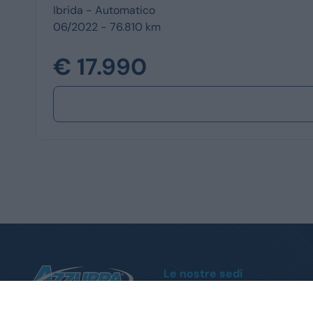
Ibrida -
Automatico
06/2022 - 76.810 km
€ 17.990
Le nostre sedi
Moncalieri
Corso Trieste, 140 - Tel.
011 1951004