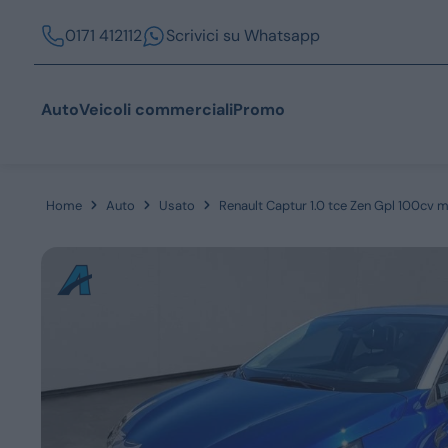
0171 412112
Scrivici su Whatsapp
Auto
Veicoli commerciali
Promo
Home
Auto
Usato
Renault Captur 1.0 tce Zen Gpl 100cv 
Acquista
Azienda