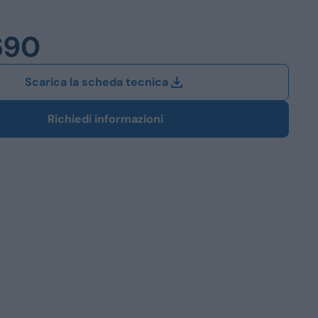
Station Wagon
690
SUV
iali
Scarica la scheda tecnica
Richiedi informazioni