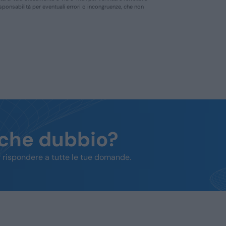
responsabilità per eventuali errori o incongruenze, che non
lche dubbio?
 rispondere a tutte le tue domande.