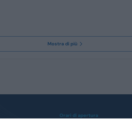
Mostra di più
Orari di apertura
Lunedì / Venerdì
0
dalle ore 9:00 alle 12:30