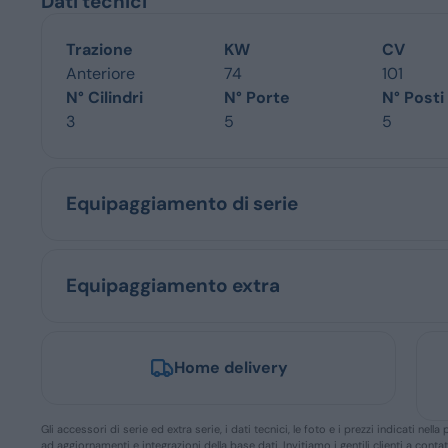
Dati tecnici
Trazione
KW
CV
Anteriore
74
101
N° Cilindri
N° Porte
N° Posti
3
5
5
Equipaggiamento di serie
Equipaggiamento extra
Home delivery
Gli accessori di serie ed extra serie, i dati tecnici, le foto e i prezzi indicati n
ad aggiornamenti e integrazioni della base dati. Invitiamo i gentili clienti a conta