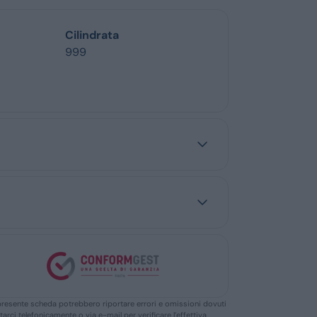
Cilindrata
999
ella presente scheda potrebbero riportare errori e omissioni dovuti
ttarci telefonicamente o via e-mail per verificare l’effettiva