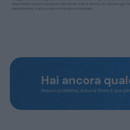
disponibilità, prezzo e dotazione del veicolo. Auto & Servizio S.r.l. declina ogni 
reppresentano in alcun modo un impegno contrattuale.
Hai ancora qua
Nessun problema, Azzurra Store è qua per