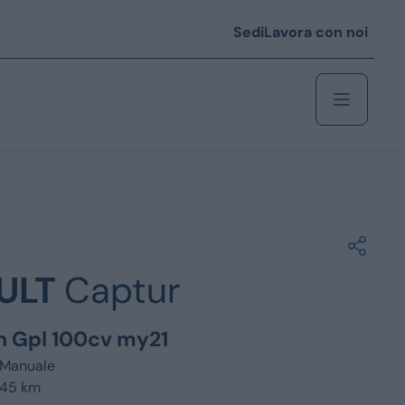
Sedi
Lavora con noi
Berlina
 i € 25.000
ULT
Captur
Coupé/cabrio
 i € 35.000
en Gpl 100cv my21
0
Monovolume
Manuale
945 km