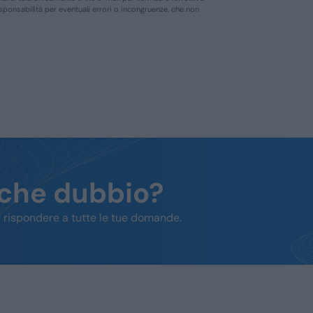
responsabilità per eventuali errori o incongruenze, che non
lche dubbio?
 rispondere a tutte le tue domande.