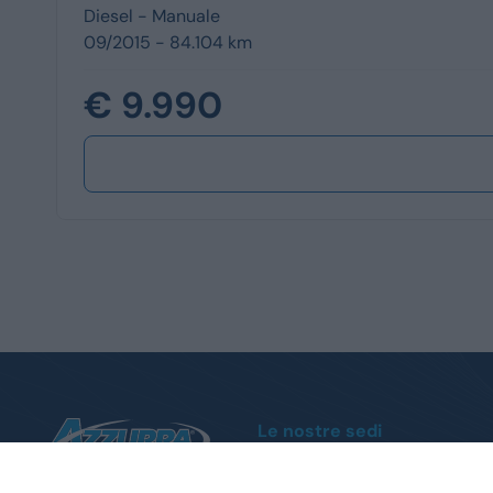
Diesel -
Manuale
09/2015 - 84.104 km
€ 9.990
Le nostre sedi
Moncalieri
Corso Trieste, 140 - Tel.
011 1951004