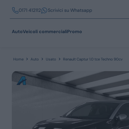
0171 412112
Scrivici su Whatsapp
Auto
Veicoli commerciali
Promo
Home
Auto
Usato
Renault Captur 1.0 tce Techno 90cv
Acquista
Azienda