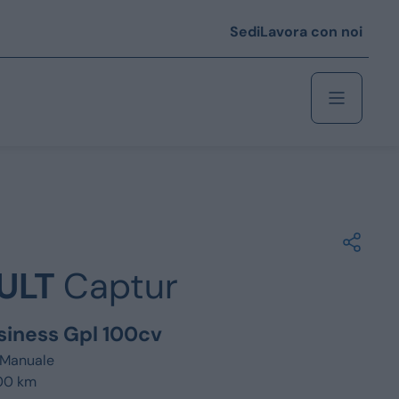
Sedi
Lavora con noi
Berlina
 i € 25.000
ULT
Captur
Coupé/cabrio
 i € 35.000
usiness Gpl 100cv
0
Monovolume
Manuale
700 km