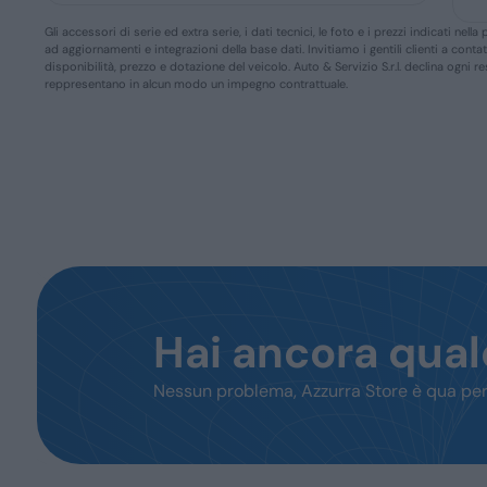
Gli accessori di serie ed extra serie, i dati tecnici, le foto e i prezzi indicati n
ad aggiornamenti e integrazioni della base dati. Invitiamo i gentili clienti a conta
disponibilità, prezzo e dotazione del veicolo. Auto & Servizio S.r.l. declina ogni 
reppresentano in alcun modo un impegno contrattuale.
Hai ancora qua
Nessun problema, Azzurra Store è qua per