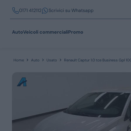
0171 412112
Scrivici su Whatsapp
Auto
Veicoli commerciali
Promo
Home
Auto
Usato
Renault Captur 1.0 tce Business Gpl 1
Acquista
Azienda