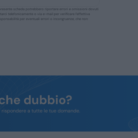
ella presente scheda potrebbero riportare errori e omissioni dovuti
ttarci telefonicamente o via e-mail per verificare l’effettiva
responsabilità per eventuali errori o incongruenze, che non
lche dubbio?
 rispondere a tutte le tue domande.