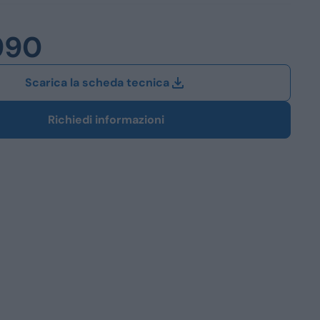
Station Wagon
990
SUV
iali
Scarica la scheda tecnica
Richiedi informazioni