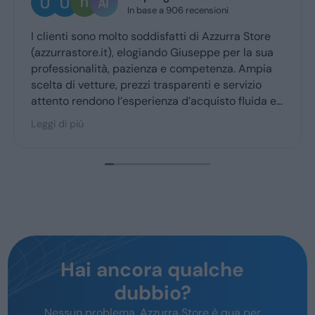
 recensioni
2 giorni fa
i di Azzurra Store
Ottima esperienza con la vs conc
iuseppe per la sua
Giuseppe mi ha coccolato dal 
competenza. Ampia
ritiro a quello della consegna . 
arenti e servizio
’acquisto fluida e
 degli utenti.
Hai ancora qualche
dubbio?
Nessun problema, Azzurra Store è qua per