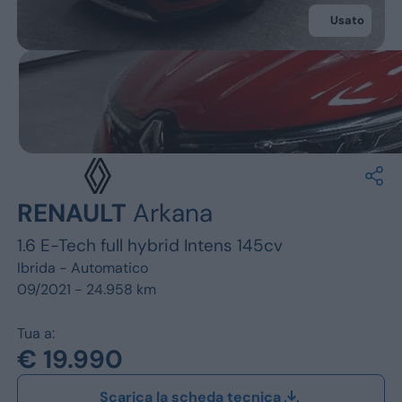
Jeep
Usato
Alfa Romeo
Dacia
Renault
Ford
RENAULT
Arkana
Opel
1.6 E-Tech full hybrid Intens 145cv
Vedi tutti i marchi
Ibrida -
Automatico
09/2021 - 24.958 km
Tua a:
€ 19.990
Scarica la scheda tecnica