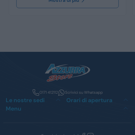
Mostra di più
0171 412112
Scrivici su Whatsapp
Le nostre sedi
Orari di apertura
Menu