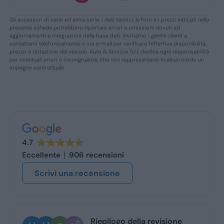
Gli accessori di serie ed extra serie, i dati tecnici, le foto e i prezzi indicati nella
presente scheda potrebbero riportare errori e omissioni dovuti ad
aggiornamenti e integrazioni della base dati. Invitiamo i gentili clienti a
contattarci telefonicamente o via e-mail per verificare l’effettiva disponibilità,
prezzo e dotazione del veicolo. Auto & Servizio S.r.l. declina ogni responsabilità
per eventuali errori o incongruenze, che non reppresentano in alcun modo un
impegno contrattuale.
4.7
Eccellente
906 recensioni
Scrivi una recensione
ella revisione
Ugo Brescia