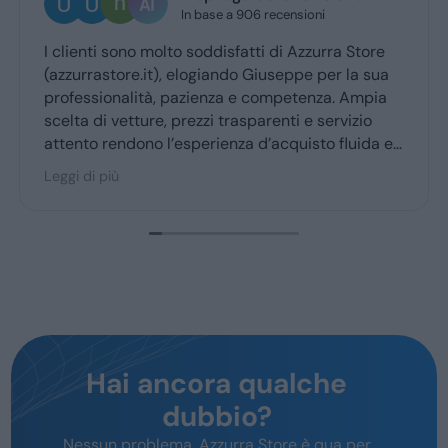
n base a 906 recensioni
4 giorni fa
 soddisfatti di Azzurra Store
Ottima esperienza con 
logiando Giuseppe per la sua
Giuseppe mi ha cocco
zienza e competenza. Ampia
ritiro a quello della c
ezzi trasparenti e servizio
sperienza d’acquisto fluida e
gior parte degli utenti.
Hai ancora qualche
dubbio?
Nessun problema, Azzurra Store è qua per