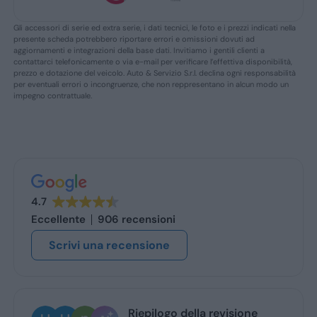
Gli accessori di serie ed extra serie, i dati tecnici, le foto e i prezzi indicati nella
presente scheda potrebbero riportare errori e omissioni dovuti ad
aggiornamenti e integrazioni della base dati. Invitiamo i gentili clienti a
contattarci telefonicamente o via e-mail per verificare l’effettiva disponibilità,
prezzo e dotazione del veicolo. Auto & Servizio S.r.l. declina ogni responsabilità
per eventuali errori o incongruenze, che non reppresentano in alcun modo un
impegno contrattuale.
4.7
Eccellente
906 recensioni
Scrivi una recensione
iepilogo della revisione
Ugo Brescia