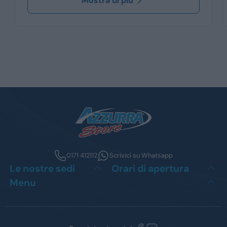
Mostra di più
0171 412112
Scrivici su Whatsapp
Le nostre sedi
Orari di apertura
Menu