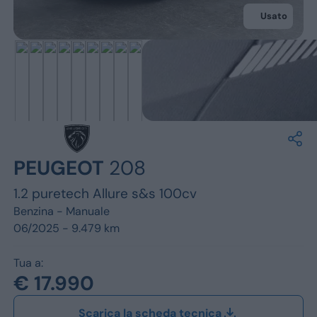
Jeep
Usato
Alfa Romeo
Dacia
Renault
Ford
PEUGEOT
208
Opel
1.2 puretech Allure s&s 100cv
Vedi tutti i marchi
Benzina -
Manuale
06/2025 - 9.479 km
Tua a:
€ 17.990
Scarica la scheda tecnica