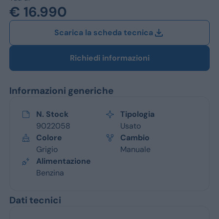
Jeep
€ 16.990
Alfa Romeo
Scarica la scheda tecnica
Dacia
Richiedi informazioni
Renault
Informazioni generiche
Ford
Opel
N. Stock
Tipologia
9022058
Usato
Vedi tutti i marchi
Colore
Cambio
Grigio
Manuale
Alimentazione
Benzina
Dati tecnici