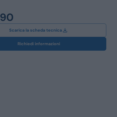
Station Wagon
990
SUV
iali
Scarica la scheda tecnica
Richiedi informazioni