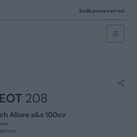
Sedi
Lavora con noi
Berlina
 i € 25.000
EOT
208
Coupé/cabrio
 i € 35.000
ech Allure s&s 100cv
0
Monovolume
ale
.865 km