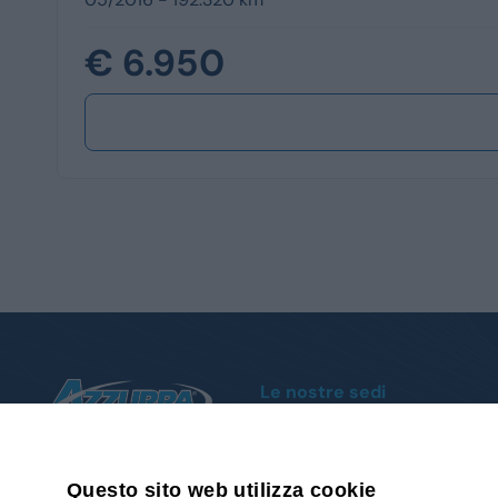
€ 6.950
Le nostre sedi
Moncalieri
Corso Trieste, 140 - Tel.
011 1951004
Cuneo
Via della Motorizzazione, 1 - Tel.
0171
Questo sito web utilizza cookie