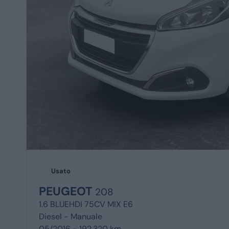
Usato
PEUGEOT
208
1.6 BLUEHDI 75CV MIX E6
Diesel -
Manuale
05/2016 - 192.320 km