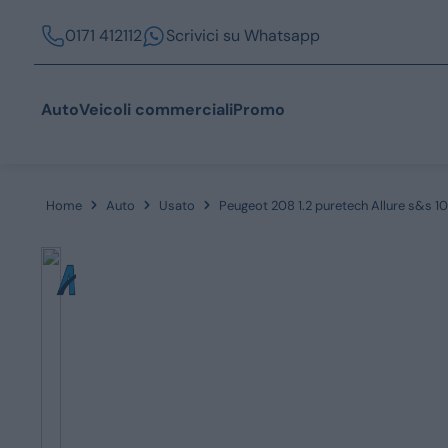
0171 412112
Scrivici su Whatsapp
Auto
Veicoli commerciali
Promo
Home
Auto
Usato
Peugeot 208 1.2 puretech Allure s&s 1
Acquista
Azienda