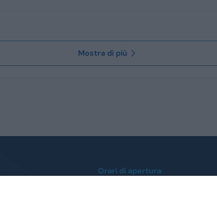
Mostra di più
Orari di apertura
Lunedì / Venerdì
0
dalle ore 9:00 alle 12:30
dalle 14:30 alle 19:00
 412112
Sabato