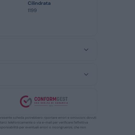
Cilindrata
1199
ella presente scheda potrebbero riportare errori e omissioni dovuti
ttarci telefonicamente o via e-mail per verificare l’effettiva
responsabilità per eventuali errori o incongruenze, che non