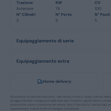
Trazione
KW
CV
Anteriore
74
100
N° Cilindri
N° Porte
N° Posti
3
5
5
Equipaggiamento di serie
Equipaggiamento extra
Home delivery
Gli accessori di serie ed extra serie, i dati tecnici, le foto e i prezzi indicati n
ad aggiornamenti e integrazioni della base dati. Invitiamo i gentili clienti a conta
disponibilità, prezzo e dotazione del veicolo. Auto & Servizio S.r.l. declina ogni 
reppresentano in alcun modo un impegno contrattuale.