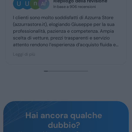
Riepilogo della revisione
Ugo Brescia
In base a 906 recensioni
2 giorni fa
o soddisfatti di Azzurra Store
Ottima esperienza co
 elogiando Giuseppe per la sua
Giuseppe mi ha cocc
pazienza e competenza. Ampia
ritiro a quello della
prezzi trasparenti e servizio
esperienza d’acquisto fluida e
aggior parte degli utenti.
Hai ancora qualche
dubbio?