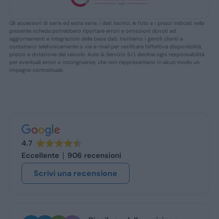
Gli accessori di serie ed extra serie, i dati tecnici, le foto e i prezzi indicati nella
presente scheda potrebbero riportare errori e omissioni dovuti ad
aggiornamenti e integrazioni della base dati. Invitiamo i gentili clienti a
contattarci telefonicamente o via e-mail per verificare l’effettiva disponibilità,
prezzo e dotazione del veicolo. Auto & Servizio S.r.l. declina ogni responsabilità
per eventuali errori o incongruenze, che non reppresentano in alcun modo un
impegno contrattuale.
4.7
Eccellente
906 recensioni
Scrivi una recensione