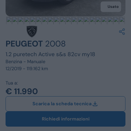
Jeep
Usato
Alfa Romeo
Dacia
Renault
PEUGEOT
2008
1.2 puretech Active s&s 82cv my18
Ford
Benzina -
Manuale
Opel
12/2019 - 119.162 km
Vedi tutti i marchi
Tua a:
€ 11.990
Scarica la scheda tecnica
Richiedi informazioni