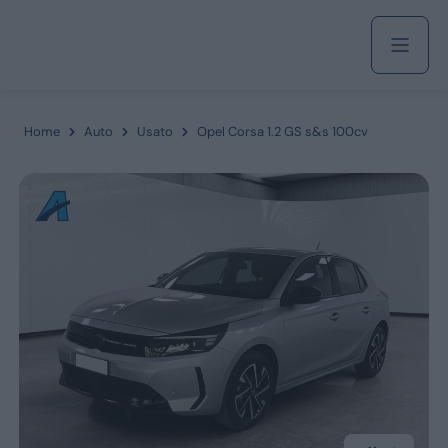
Acquista
Home
Auto
Usato
Opel Corsa 1.2 GS s&s 100cv
Azienda
Servizi
Marchi
Fiat