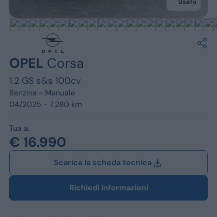
Jeep
Usato
Alfa Romeo
Dacia
OPEL
Corsa
Renault
1.2 GS s&s 100cv
Ford
Benzina -
Manuale
04/2025 - 7.280 km
Opel
Tua a:
Vedi tutti i marchi
€ 16.990
Scarica la scheda tecnica
Richiedi informazioni