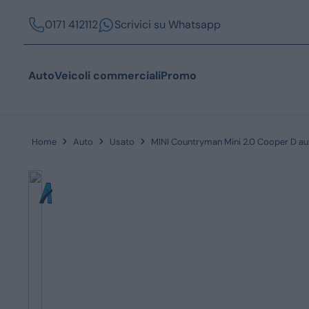
0171 412112
Scrivici su Whatsapp
Auto
Veicoli commerciali
Promo
Home
Auto
Usato
MINI Countryman Mini 2.0 Cooper D au
Acquista
Azienda