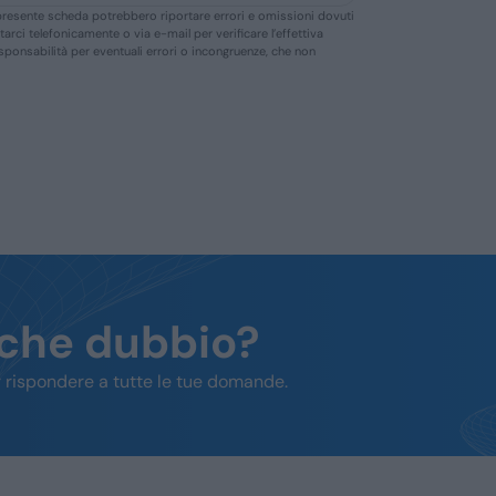
ella presente scheda potrebbero riportare errori e omissioni dovuti
ttarci telefonicamente o via e-mail per verificare l’effettiva
responsabilità per eventuali errori o incongruenze, che non
lche dubbio?
 rispondere a tutte le tue domande.