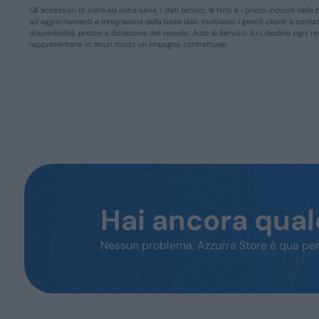
Gli accessori di serie ed extra serie, i dati tecnici, le foto e i prezzi indicati n
ad aggiornamenti e integrazioni della base dati. Invitiamo i gentili clienti a conta
disponibilità, prezzo e dotazione del veicolo. Auto & Servizio S.r.l. declina ogni 
reppresentano in alcun modo un impegno contrattuale.
Hai ancora qua
Nessun problema, Azzurra Store è qua per