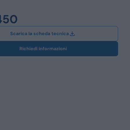
Station Wagon
450
SUV
iali
Scarica la scheda tecnica
Richiedi informazioni