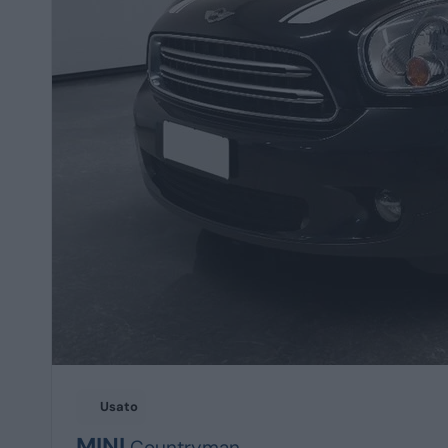
Usato
MINI
Countryman