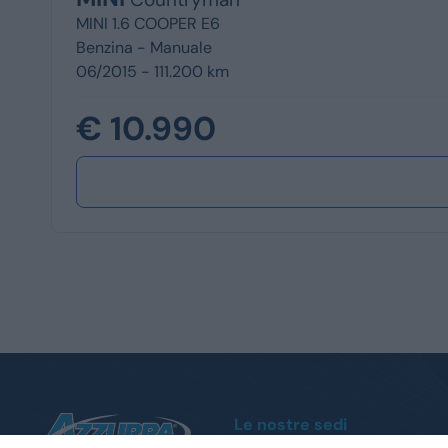
MINI 1.6 COOPER E6
Benzina -
Manuale
06/2015 - 111.200 km
€ 10.990
Le nostre sedi