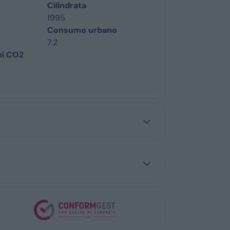
Cilindrata
1995
Consumo urbano
7.2
ni CO2