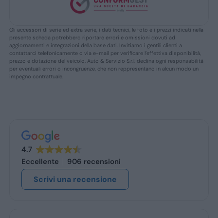
Gli accessori di serie ed extra serie, i dati tecnici, le foto e i prezzi indicati nella
presente scheda potrebbero riportare errori e omissioni dovuti ad
aggiornamenti e integrazioni della base dati. Invitiamo i gentili clienti a
contattarci telefonicamente o via e-mail per verificare l’effettiva disponibilità,
prezzo e dotazione del veicolo. Auto & Servizio S.r.l. declina ogni responsabilità
per eventuali errori o incongruenze, che non reppresentano in alcun modo un
impegno contrattuale.
4.7
Eccellente
906 recensioni
Scrivi una recensione