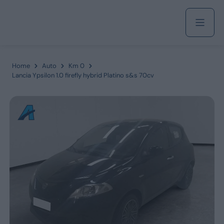
Acquista
Home
Auto
Km 0
Lancia Ypsilon 1.0 firefly hybrid Platino s&s 70cv
Azienda
Servizi
Marchi
Fiat