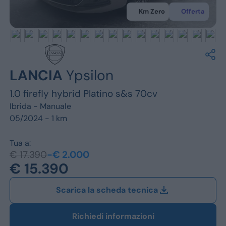
Jeep
Km Zero
Offerta
Alfa Romeo
Dacia
Renault
LANCIA
Ypsilon
1.0 firefly hybrid Platino s&s 70cv
Ford
Ibrida -
Manuale
Opel
05/2024 - 1 km
Vedi tutti i marchi
Tua a:
€ 17.390
-€ 2.000
€ 15.390
Scarica la scheda tecnica
Richiedi informazioni