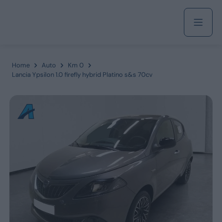
Acquista
Home
Auto
Km 0
Lancia Ypsilon 1.0 firefly hybrid Platino s&s 70cv
Azienda
Servizi
Marchi
Fiat