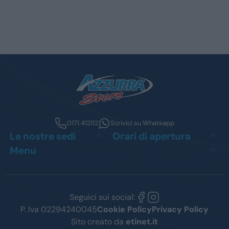
0171 412112
Scrivici su Whatsapp
Le nostre sedi
Orari di apertura
Menu
Seguici sui social:
P. Iva 02294240045
Cookie Policy
Privacy Policy
Sito creato da
etinet.it