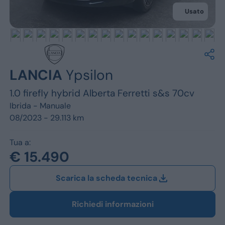
Jeep
Usato
Alfa Romeo
Dacia
Renault
LANCIA
Ypsilon
1.0 firefly hybrid Alberta Ferretti s&s 70cv
Ford
Ibrida -
Manuale
Opel
08/2023 - 29.113 km
Vedi tutti i marchi
Tua a:
€ 15.490
Scarica la scheda tecnica
Richiedi informazioni