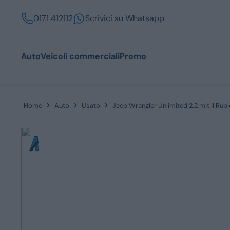
0171 412112
Scrivici su Whatsapp
Auto
Veicoli commerciali
Promo
Home
Auto
Usato
Jeep Wrangler Unlimited 2.2 mjt II Rub
Acquista
Azienda