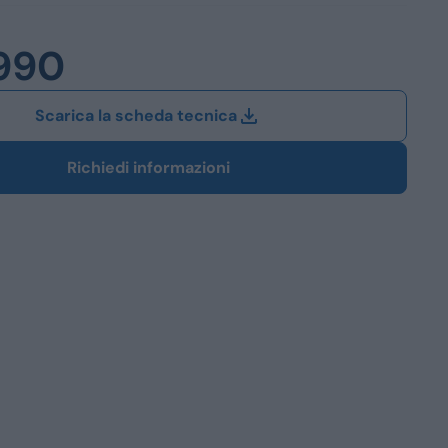
Station Wagon
990
SUV
iali
Scarica la scheda tecnica
Richiedi informazioni