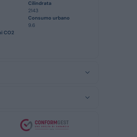
Cilindrata
2143
Consumo urbano
9.6
ni CO2