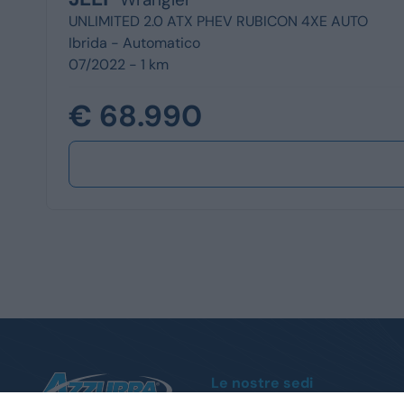
UNLIMITED 2.0 ATX PHEV RUBICON 4XE AUTO
Ibrida -
Automatico
07/2022 - 1 km
€ 68.990
Le nostre sedi