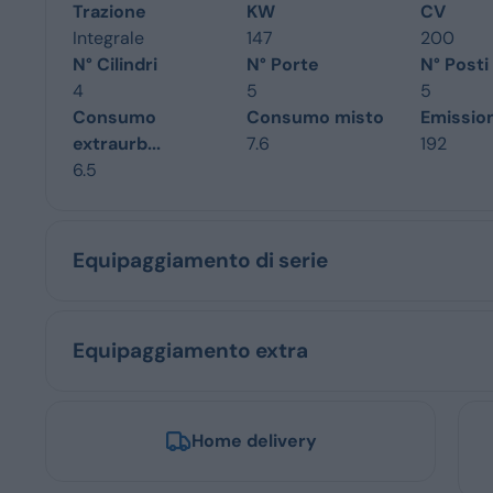
Trazione
KW
CV
Integrale
147
200
N° Cilindri
N° Porte
N° Posti
4
5
5
Consumo
Consumo misto
Emissio
extraurb...
7.6
192
6.5
Equipaggiamento di serie
Equipaggiamento extra
Home delivery