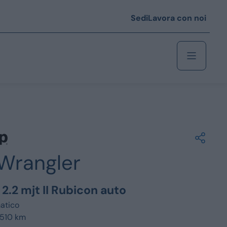
Sedi
Lavora con noi
Berlina
 i € 25.000
Wrangler
Coupé/cabrio
 i € 35.000
2.2 mjt II Rubicon auto
0
Monovolume
atico
.510 km