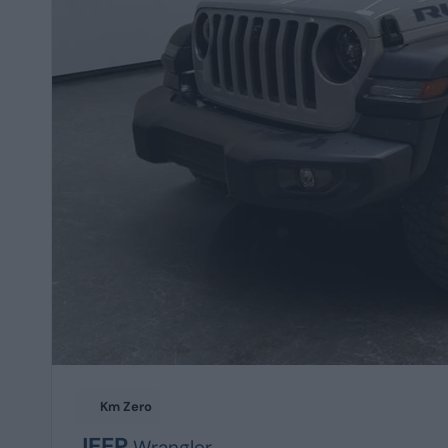
Km Zero
JEEP
Wrangler