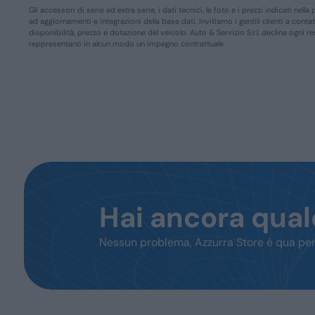
Gli accessori di serie ed extra serie, i dati tecnici, le foto e i prezzi indicati n
ad aggiornamenti e integrazioni della base dati. Invitiamo i gentili clienti a conta
disponibilità, prezzo e dotazione del veicolo. Auto & Servizio S.r.l. declina ogni 
reppresentano in alcun modo un impegno contrattuale.
Hai ancora qua
Nessun problema, Azzurra Store è qua per