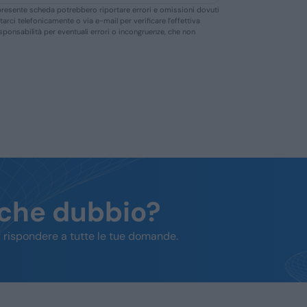
ella presente scheda potrebbero riportare errori e omissioni dovuti
ttarci telefonicamente o via e-mail per verificare l’effettiva
responsabilità per eventuali errori o incongruenze, che non
lche dubbio?
 rispondere a tutte le tue domande.