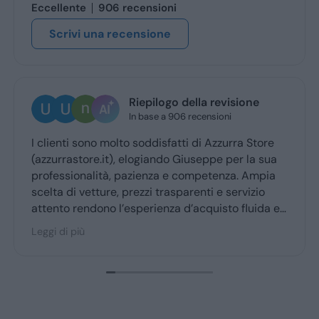
Eccellente
906 recensioni
Scrivi una recensione
Riepilogo della revisione
Ugo Br
In base a 906 recensioni
3 giorni f
no molto soddisfatti di Azzurra Store
Ottima esperie
e.it), elogiando Giuseppe per la sua
Giuseppe mi h
lità, pazienza e competenza. Ampia
ritiro a quello
tture, prezzi trasparenti e servizio
dono l’esperienza d’acquisto fluida e
r la maggior parte degli utenti.