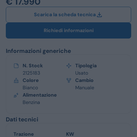
€ 17.990
Jeep
Scarica la scheda tecnica
Alfa Romeo
Dacia
Richiedi informazioni
Renault
Informazioni generiche
Ford
N. Stock
Tipologia
Opel
2125183
Usato
Colore
Cambio
Vedi tutti i marchi
Bianco
Manuale
Alimentazione
Benzina
Dati tecnici
Trazione
KW