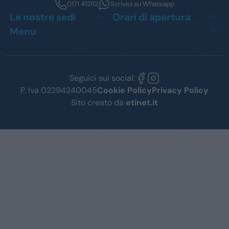
0171 412112
Scrivici su Whatsapp
Le nostre sedi
Orari di apertura
Menu
Seguici sui social:
P. Iva 02294240045
Cookie Policy
Privacy Policy
Sito creato da
etinet.it