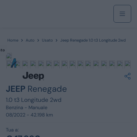
Acquista
Home
Auto
Usato
Jeep Renegade 1.0 t3 Longitude 2wd
ato
Azienda
Servizi
JEEP
Renegade
1.0 t3 Longitude 2wd
Benzina -
Manuale
Marchi
08/2022 - 42.198 km
Fiat
Tua a: