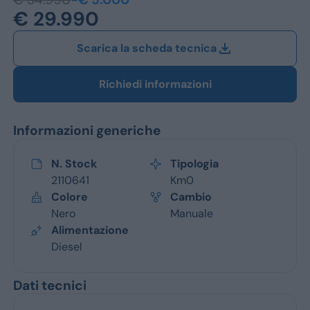
Jeep
€ 29.990
Alfa Romeo
Scarica la scheda tecnica
Dacia
Richiedi informazioni
Renault
Ford
Informazioni generiche
Opel
N. Stock
Tipologia
2110641
Km0
Vedi tutti i marchi
Colore
Cambio
Nero
Manuale
Alimentazione
Diesel
Dati tecnici