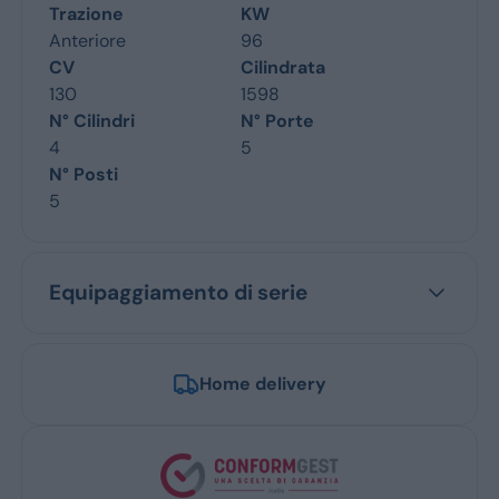
Trazione
KW
Anteriore
96
CV
Cilindrata
130
1598
N° Cilindri
N° Porte
4
5
N° Posti
5
Equipaggiamento di serie
Home delivery