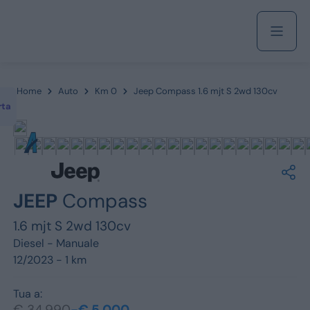
Acquista
Home
Auto
Km 0
Jeep Compass 1.6 mjt S 2wd 130cv
rta
Azienda
Servizi
JEEP
Compass
1.6 mjt S 2wd 130cv
Diesel -
Manuale
Marchi
12/2023 - 1 km
Fiat
Tua a:
€ 34.990
-€ 5.000