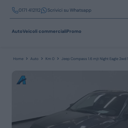
0171 412112
Scrivici su Whatsapp
Auto
Veicoli commerciali
Promo
Home
Auto
Km 0
Jeep Compass 1.6 mjt Night Eagle 2wd
Acquista
Azienda