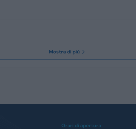
Mostra di più
Orari di apertura
Lunedì / Venerdì