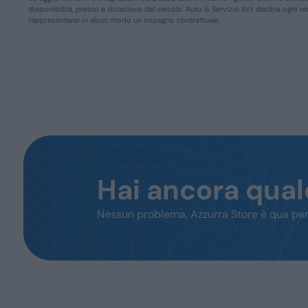
disponibilità, prezzo e dotazione del veicolo. Auto & Servizio S.r.l. declina ogni 
reppresentano in alcun modo un impegno contrattuale.
Hai ancora qua
Nessun problema, Azzurra Store è qua per