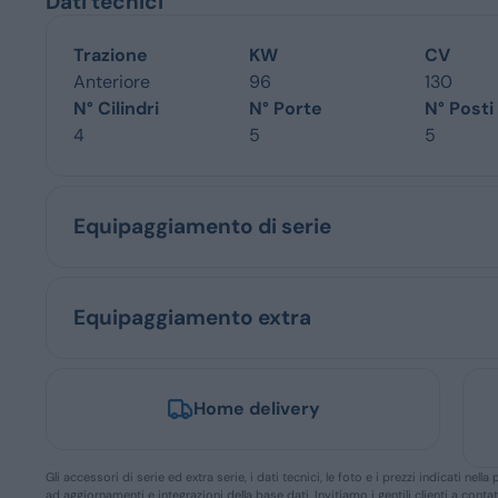
Dati tecnici
Trazione
KW
CV
Anteriore
96
130
N° Cilindri
N° Porte
N° Posti
4
5
5
Equipaggiamento di serie
Equipaggiamento extra
Home delivery
Gli accessori di serie ed extra serie, i dati tecnici, le foto e i prezzi indicati n
ad aggiornamenti e integrazioni della base dati. Invitiamo i gentili clienti a conta