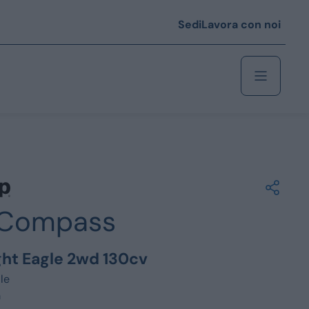
Sedi
Lavora con noi
Berlina
 i € 25.000
Compass
Coupé/cabrio
 i € 35.000
ight Eagle 2wd 130cv
0
Monovolume
le
m