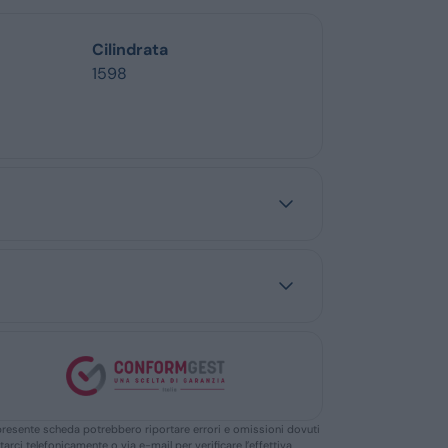
Cilindrata
1598
ella presente scheda potrebbero riportare errori e omissioni dovuti
ttarci telefonicamente o via e-mail per verificare l’effettiva