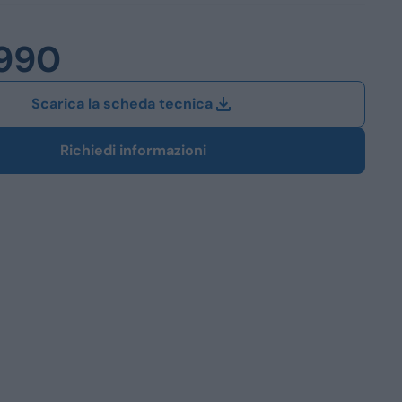
Station Wagon
.990
SUV
iali
Scarica la scheda tecnica
Richiedi informazioni