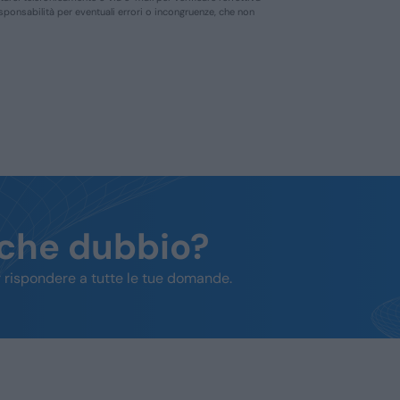
responsabilità per eventuali errori o incongruenze, che non
lche dubbio?
 rispondere a tutte le tue domande.