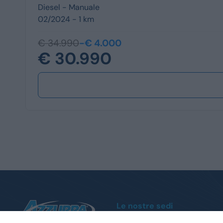
Diesel -
Manuale
02/2024 - 1 km
€ 34.990
-€ 4.000
€ 30.990
Le nostre sedi
Moncalieri