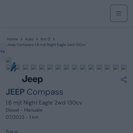
Acquista
Home
Auto
Km 0
Jeep Compass 1.6 mjt Night Eagle 2wd 130cv
rta
Azienda
Servizi
JEEP
Compass
1.6 mjt Night Eagle 2wd 130cv
Marchi
Diesel -
Manuale
07/2023 - 1 km
Fiat
Tua a: