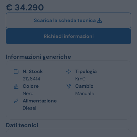
Jeep
€ 34.290
Alfa Romeo
Scarica la scheda tecnica
Dacia
Richiedi informazioni
Renault
Informazioni generiche
Ford
Opel
N. Stock
Tipologia
2126414
Km0
Vedi tutti i marchi
Colore
Cambio
Nero
Manuale
Alimentazione
Diesel
Dati tecnici