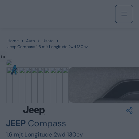
Acquista
Home
Auto
Usato
Jeep Compass 1.6 mjt Longitude 2wd 130cv
ato
Azienda
Servizi
Marchi
JEEP
Compass
Fiat
1.6 mjt Longitude 2wd 130cv