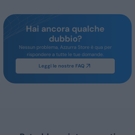
Hai ancora qualche
dubbio?
Nessun problema, Azzurra Store è qua per
rispondere a tutte le tue domande.
Leggi le nostre FAQ