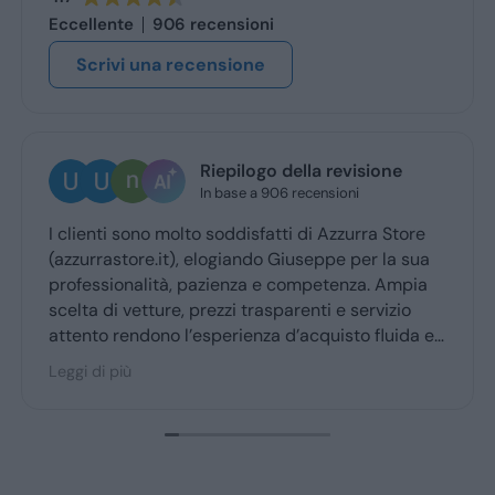
Eccellente
906 recensioni
Scrivi una recensione
Riepilogo della revisione
In base a 906 recensioni
lienti sono molto soddisfatti di Azzurra Store
Ottima
zurrastore.it), elogiando Giuseppe per la sua
Giusep
fessionalità, pazienza e competenza. Ampia
ritiro
ta di vetture, prezzi trasparenti e servizio
ento rendono l’esperienza d’acquisto fluida e
cevole per la maggior parte degli utenti.
i di più