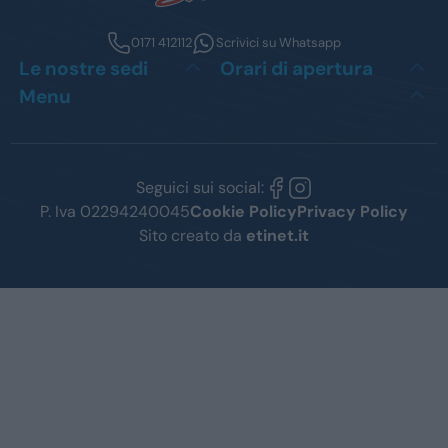
0171 412112
Scrivici su Whatsapp
Le nostre sedi
Orari di apertura
Menu
Seguici sui social:
P. Iva 02294240045
Cookie Policy
Privacy Policy
Sito creato da
etinet.it